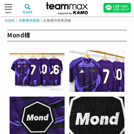
LINE
で簡単
お問い合わせ
menu
商品検索
HOME
｜
お客様作成例
｜
お客様作成例詳細
Mond様