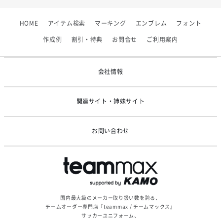
2026/07/01
【フィンタ】受注生産対応インナー展開終了
HOME
アイテム検索
マーキング
エンブレム
フォント
2026/06/09
【アシックス】一部商品「生地の在庫限り」廃盤のお知らせ
作成例
割引・特典
お問合せ
ご利用案内
2026/05/07
ゴールデンウィーク休業のお知らせ
会社情報
関連サイト・姉妹サイト
お問い合わせ
国内最大級のメーカー取り扱い数を誇る、
チームオーダー専門店『teammax / チームマックス』
サッカーユニフォーム、