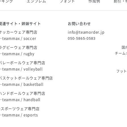
ーキング
エンブレム
フォント
作成例
割引・
庫限り」廃盤のお知らせ
関連サイト・姉妹サイト
お問い合わせ
サッカーウェア専門店
info@teamorder.jp
―teammax / soccer
050-5865-0583
ラグビーウェア専門店
国
―teammax / rugby
チーム
バレーボールウェア専門店
―teammax / volleyball
フッ
バスケットボールウェア専門店
―teammax / basketball
ハンドボールウェア専門店
―teammax / handball
eスポーツウェア専門店
―teammax / esports