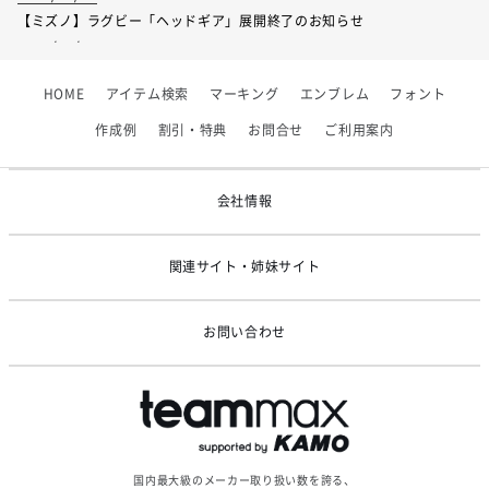
【ミズノ】ラグビー「ヘッドギア」展開終了のお知らせ
2026/07/01
【フィンタ】受注生産対応インナー展開終了
HOME
アイテム検索
マーキング
エンブレム
フォント
2026/06/09
【アシックス】一部商品「生地の在庫限り」廃盤のお知らせ
作成例
割引・特典
お問合せ
ご利用案内
2026/05/07
ゴールデンウィーク休業のお知らせ
会社情報
関連サイト・姉妹サイト
お問い合わせ
国内最大級のメーカー取り扱い数を誇る、