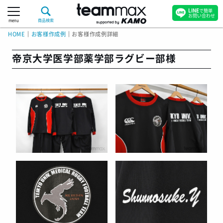
LINE
で簡単
お問い合わせ
menu
商品検索
HOME
｜
お客様作成例
｜
お客様作成例詳細
帝京大学医学部薬学部ラグビー部様