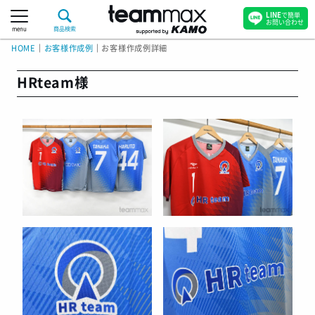
LINE
で簡単
お問い合わせ
menu
商品検索
HOME
｜
お客様作成例
｜
お客様作成例詳細
HRteam様