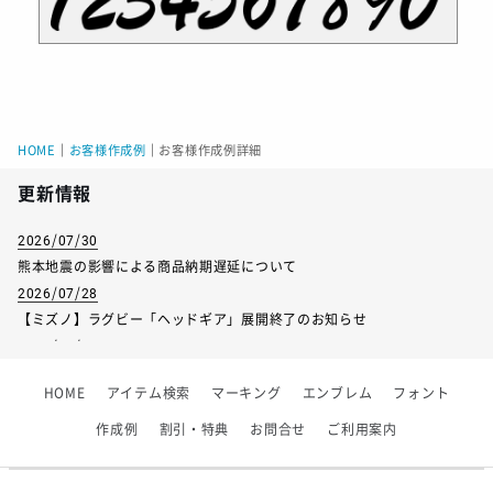
HOME
｜
お客様作成例
｜
お客様作成例詳細
更新情報
2026/07/30
熊本地震の影響による商品納期遅延について
2026/07/28
【ミズノ】ラグビー「ヘッドギア」展開終了のお知らせ
2026/07/01
【フィンタ】受注生産対応インナー展開終了
HOME
アイテム検索
マーキング
エンブレム
フォント
2026/06/09
【アシックス】一部商品「生地の在庫限り」廃盤のお知らせ
作成例
割引・特典
お問合せ
ご利用案内
2026/05/07
ゴールデンウィーク休業のお知らせ