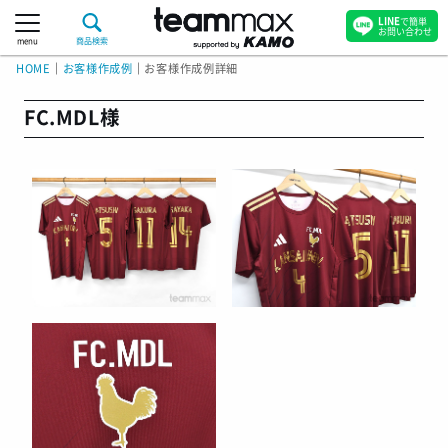
LINE
で簡単
お問い合わせ
menu
商品検索
HOME
｜
お客様作成例
｜
お客様作成例詳細
FC.MDL様