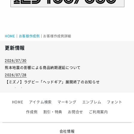
HOME
｜
お客様作成例
｜
お客様作成例詳細
更新情報
2026/07/30
熊本地震の影響による商品納期遅延について
2026/07/28
【ミズノ】ラグビー「ヘッドギア」展開終了のお知らせ
2026/07/01
【フィンタ】受注生産対応インナー展開終了
HOME
アイテム検索
マーキング
エンブレム
フォント
2026/06/09
【アシックス】一部商品「生地の在庫限り」廃盤のお知らせ
作成例
割引・特典
お問合せ
ご利用案内
2026/05/07
ゴールデンウィーク休業のお知らせ
会社情報