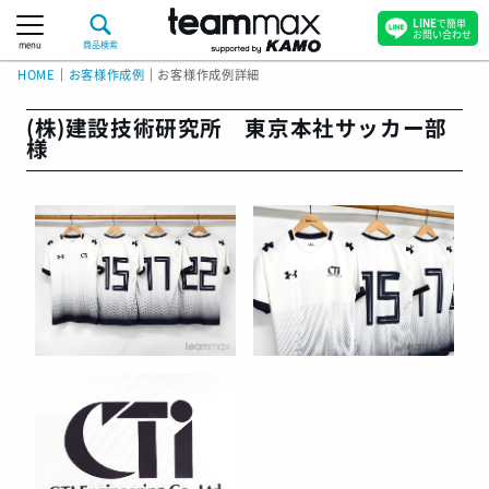
LINE
で簡単
お問い合わせ
menu
商品検索
HOME
｜
お客様作成例
｜
お客様作成例詳細
(株)建設技術研究所 東京本社サッカー部
様