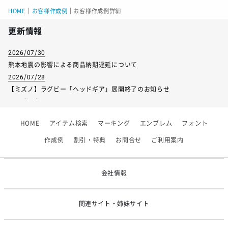
HOME
｜
お客様作成例
｜
お客様作成例詳細
更新情報
2026/07/30
熊本地震の影響による商品納期遅延について
2026/07/28
【ミズノ】ラグビー「ヘッドギア」展開終了のお知らせ
2026/07/01
【フィンタ】受注生産対応インナー展開終了
HOME
アイテム検索
マーキング
エンブレム
フォント
2026/06/09
【アシックス】一部商品「生地の在庫限り」廃盤のお知らせ
作成例
割引・特典
お問合せ
ご利用案内
2026/05/07
ゴールデンウィーク休業のお知らせ
会社情報
関連サイト・姉妹サイト