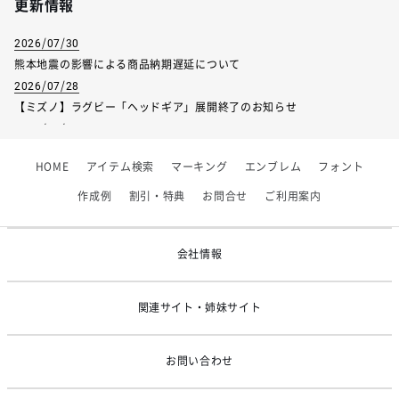
更新情報
2026/07/30
熊本地震の影響による商品納期遅延について
2026/07/28
【ミズノ】ラグビー「ヘッドギア」展開終了のお知らせ
2026/07/01
【フィンタ】受注生産対応インナー展開終了
HOME
アイテム検索
マーキング
エンブレム
フォント
2026/06/09
【アシックス】一部商品「生地の在庫限り」廃盤のお知らせ
作成例
割引・特典
お問合せ
ご利用案内
2026/05/07
ゴールデンウィーク休業のお知らせ
会社情報
関連サイト・姉妹サイト
お問い合わせ