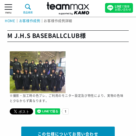
LINE
で簡単
お問い合わせ
menu
商品検索
HOME
｜
お客様作成例
｜
お客様作成例詳細
M J.H.S BASEBALLCLUB様
※撮影・加工時の色ブレ、ご利用のモニター設定及び特性により、実物の色味
と少なからず異なります。
この仕様についてお問い合わせ