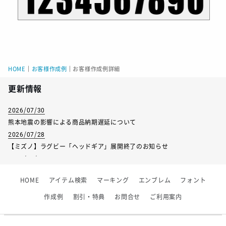
HOME
｜
お客様作成例
｜
お客様作成例詳細
更新情報
2026/07/30
熊本地震の影響による商品納期遅延について
2026/07/28
【ミズノ】ラグビー「ヘッドギア」展開終了のお知らせ
2026/07/01
【フィンタ】受注生産対応インナー展開終了
HOME
アイテム検索
マーキング
エンブレム
フォント
2026/06/09
【アシックス】一部商品「生地の在庫限り」廃盤のお知らせ
作成例
割引・特典
お問合せ
ご利用案内
2026/05/07
ゴールデンウィーク休業のお知らせ