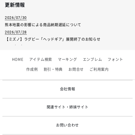
更新情報
2026/07/30
熊本地震の影響による商品納期遅延について
2026/07/28
【ミズノ】ラグビー「ヘッドギア」展開終了のお知らせ
2026/07/01
【フィンタ】受注生産対応インナー展開終了
HOME
アイテム検索
マーキング
エンブレム
フォント
2026/06/09
【アシックス】一部商品「生地の在庫限り」廃盤のお知らせ
作成例
割引・特典
お問合せ
ご利用案内
2026/05/07
ゴールデンウィーク休業のお知らせ
会社情報
関連サイト・姉妹サイト
お問い合わせ