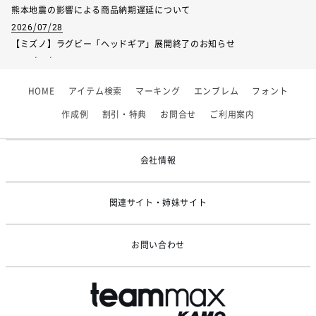
熊本地震の影響による商品納期遅延について
2026/07/28
【ミズノ】ラグビー「ヘッドギア」展開終了のお知らせ
2026/07/01
【フィンタ】受注生産対応インナー展開終了
HOME
アイテム検索
マーキング
エンブレム
フォント
2026/06/09
【アシックス】一部商品「生地の在庫限り」廃盤のお知らせ
作成例
割引・特典
お問合せ
ご利用案内
2026/05/07
ゴールデンウィーク休業のお知らせ
会社情報
関連サイト・姉妹サイト
お問い合わせ