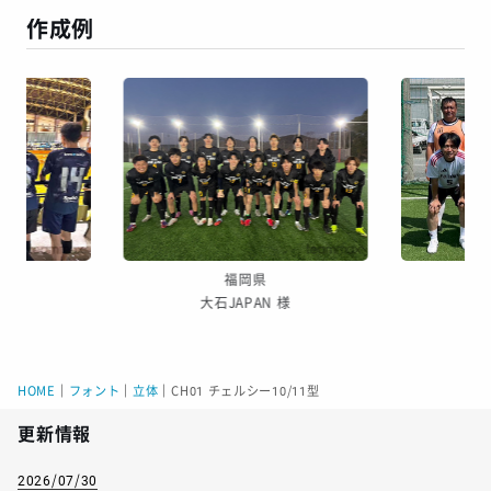
作成例
福岡県
大石JAPAN 様
普天
HOME
｜
フォント
｜
立体
｜
CH01 チェルシー10/11型
更新情報
2026/07/30