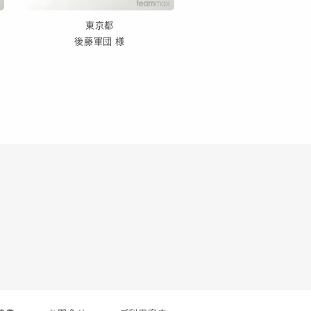
東京都
東京都
後藤軍団 様
久が原スポーツクラブ（
用） 様