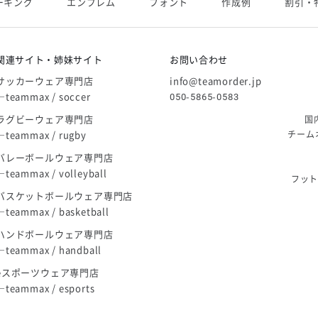
ーキング
エンブレム
フォント
作成例
割引・
庫限り」廃盤のお知らせ
関連サイト・姉妹サイト
お問い合わせ
サッカーウェア専門店
info@teamorder.jp
―teammax / soccer
050-5865-0583
ラグビーウェア専門店
国
―teammax / rugby
チーム
バレーボールウェア専門店
―teammax / volleyball
フッ
バスケットボールウェア専門店
―teammax / basketball
ハンドボールウェア専門店
―teammax / handball
eスポーツウェア専門店
―teammax / esports