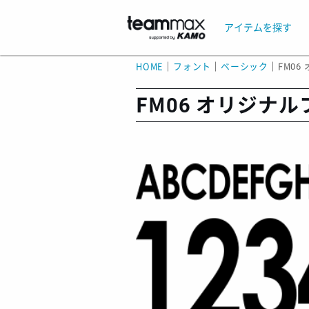
アイテムを探す
HOME
｜
フォント
｜
ベーシック
｜
FM06
FM06 オリジナル