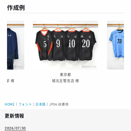
作成例
東京都
ール部 様
城北主管支店 様
HOME
｜
フォント
｜
日本語
｜
JP06 楷書体
更新情報
2026/07/30