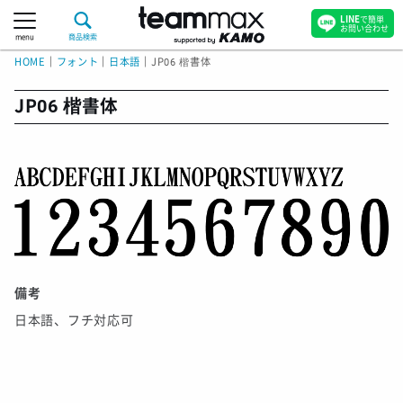
LINE
で簡単
お問い合わせ
menu
商品検索
HOME
｜
フォント
｜
日本語
｜
JP06 楷書体
JP06 楷書体
備考
日本語、フチ対応可