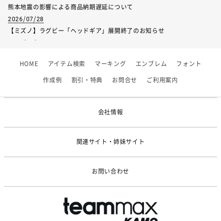
熊本地震の影響による商品納期遅延について
2026/07/28
【ミズノ】ラグビー「ヘッドギア」展開終了のお知らせ
2026/07/01
【フィンタ】受注生産対応インナー展開終了
HOME
アイテム検索
マーキング
エンブレム
フォント
2026/06/09
【アシックス】一部商品「生地の在庫限り」廃盤のお知らせ
作成例
割引・特典
お問合せ
ご利用案内
2026/05/07
ゴールデンウィーク休業のお知らせ
会社情報
関連サイト・姉妹サイト
お問い合わせ