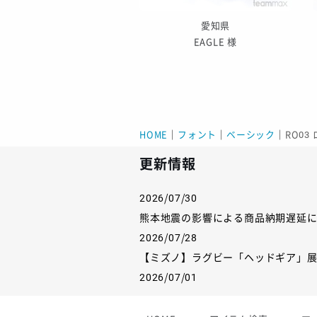
茨城県
愛知県
FC鹿嶋 様
EAGLE 様
HOME
｜
フォント
｜
ベーシック
｜
RO03
更新情報
2026/07/30
熊本地震の影響による商品納期遅延
2026/07/28
【ミズノ】ラグビー「ヘッドギア」
2026/07/01
【フィンタ】受注生産対応インナー
2026/06/09