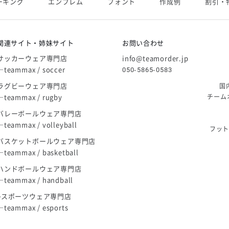
ーキング
エンブレム
フォント
作成例
割引・
庫限り」廃盤のお知らせ
関連サイト・姉妹サイト
お問い合わせ
サッカーウェア専門店
info@teamorder.jp
―teammax / soccer
050-5865-0583
ラグビーウェア専門店
国
―teammax / rugby
チーム
バレーボールウェア専門店
―teammax / volleyball
フッ
バスケットボールウェア専門店
―teammax / basketball
ハンドボールウェア専門店
―teammax / handball
eスポーツウェア専門店
―teammax / esports