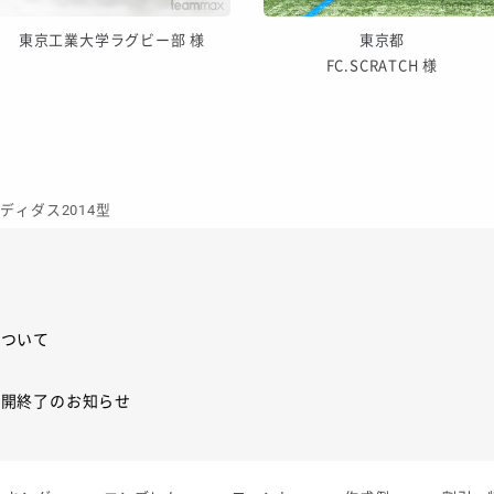
東京工業大学ラグビー部 様
東京都
FC.SCRATCH 様
アディダス2014型
について
展開終了のお知らせ
展開終了