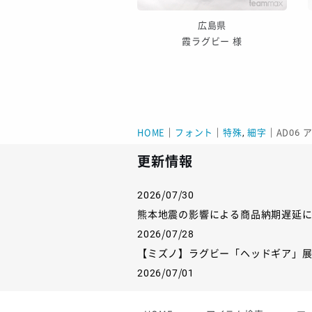
愛知県
広島県
西尾クラブ 様
霞ラグビー 様
HOME
｜
フォント
｜
特殊
,
細字
｜
AD06 
更新情報
2026/07/30
熊本地震の影響による商品納期遅延
2026/07/28
【ミズノ】ラグビー「ヘッドギア」
2026/07/01
【フィンタ】受注生産対応インナー
2026/06/09