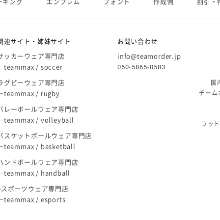
ーキング
エンブレム
フォント
作成例
割引・
庫限り」廃盤のお知らせ
関連サイト・姉妹サイト
お問い合わせ
サッカーウェア専門店
info@teamorder.jp
―teammax / soccer
050-5865-0583
ラグビーウェア専門店
国
―teammax / rugby
チーム
バレーボールウェア専門店
―teammax / volleyball
フッ
バスケットボールウェア専門店
―teammax / basketball
ハンドボールウェア専門店
―teammax / handball
eスポーツウェア専門店
―teammax / esports