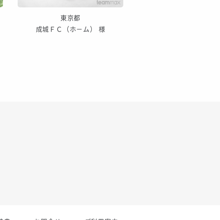
東京都
東京都
成城ＦＣ（ホ－ム） 様
成城ＦＣ（アウェイ）