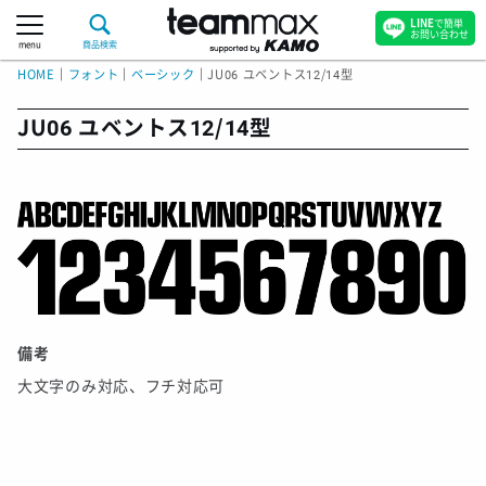
LINE
で簡単
お問い合わせ
menu
商品検索
HOME
｜
フォント
｜
ベーシック
｜
JU06 ユベントス12/14型
JU06 ユベントス12/14型
備考
大文字のみ対応、フチ対応可