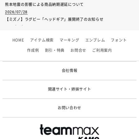
熊本地震の影響による商品納期遅延について
2026/07/28
【ミズノ】ラグビー「ヘッドギア」展開終了のお知らせ
2026/07/01
【フィンタ】受注生産対応インナー展開終了
HOME
アイテム検索
マーキング
エンブレム
フォント
2026/06/09
【アシックス】一部商品「生地の在庫限り」廃盤のお知らせ
作成例
割引・特典
お問合せ
ご利用案内
2026/05/07
ゴールデンウィーク休業のお知らせ
会社情報
関連サイト・姉妹サイト
お問い合わせ