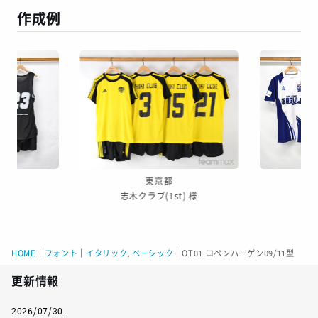
作成例
東京都
 様
志木クラブ(1st) 様
呉青
HOME
｜
フォント
｜
イタリック
,
ベーシック
｜
OT01 コペンハーゲン09/11型
更新情報
2026/07/30