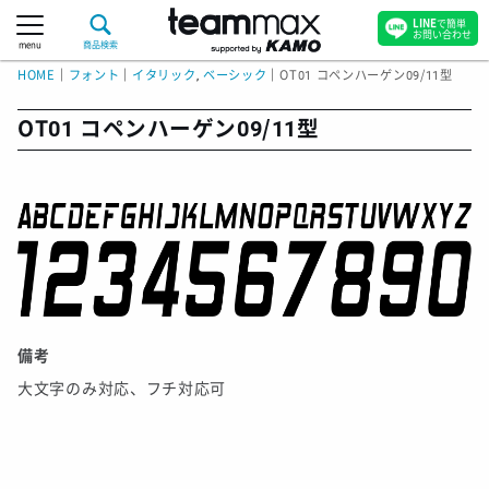
LINE
で簡単
お問い合わせ
menu
商品検索
HOME
｜
フォント
｜
イタリック
,
ベーシック
｜
OT01 コペンハーゲン09/11型
OT01 コペンハーゲン09/11型
備考
大文字のみ対応、フチ対応可