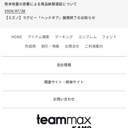
熊本地震の影響による商品納期遅延について
2026/07/28
【ミズノ】ラグビー「ヘッドギア」展開終了のお知らせ
2026/07/01
【フィンタ】受注生産対応インナー展開終了
HOME
アイテム検索
マーキング
エンブレム
フォント
2026/06/09
【アシックス】一部商品「生地の在庫限り」廃盤のお知らせ
作成例
割引・特典
お問合せ
ご利用案内
2026/05/07
ゴールデンウィーク休業のお知らせ
会社情報
関連サイト・姉妹サイト
お問い合わせ