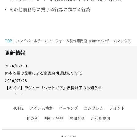
その他前各号に掲げる行為に類する行為
TOP
｜
ハンドボールチームユニフォーム製作専門店 teammax/チームマックス
更新情報
2026/07/30
熊本地震の影響による商品納期遅延について
2026/07/28
【ミズノ】ラグビー「ヘッドギア」展開終了のお知らせ
2026/07/01
【フィンタ】受注生産対応インナー展開終了
HOME
アイテム検索
マーキング
エンブレム
フォント
2026/06/09
【アシックス】一部商品「生地の在庫限り」廃盤のお知らせ
作成例
割引・特典
お問合せ
ご利用案内
2026/05/07
ゴールデンウィーク休業のお知らせ