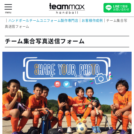
LINE
で簡単
お問い合わせ
menu
｜
ハンドボールチームユニフォーム製作専門店
｜
お客様作成例
｜
チーム集合写
真送信フォーム
チーム集合写真送信フォーム