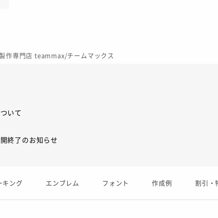
作専門店 teammax/チームマックス
について
展開終了のお知らせ
展開終了
ーキング
エンブレム
フォント
作成例
割引・
庫限り」廃盤のお知らせ