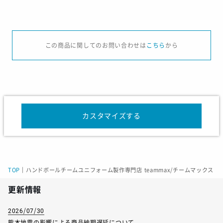
サイズ
XS
S
M
L
XL
この商品に関してのお問い合わせは
こちら
から
身長
157-163
162-168
167-173
172-178
177-
胸囲
81-87
85-91
89-95
93-99
97-1
ウエスト
67-73
71-77
75-81
79-85
83-
カスタマイズする
サイズ
StandardFit
SlilmFit
後丈
69
69
TOP
｜
ハンドボールチームユニフォーム製作専門店 teammax/チームマックス
胸回り
110
104
更新情報
裾回り
110
104
2026/07/30
肩幅
45
45
熊本地震の影響による商品納期遅延について