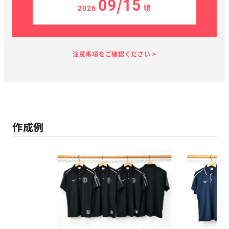
09/15
2026
頃
見積り依頼
見積り案内
お支払い
メーカー生産
当店加工
お届け
１～２日
お客様のタイ
28日
7日
１～２日
ミング
作成例
この予定日でお届け出来ない場合があります
年末年始、GW等の長期休暇を挟む場合
繫忙期等で在庫完売、生産遅延等が生じた場合
天候による運送遅延や、その他やむを得ない場合
※ご着用日がお決まりの場合は、見積り申請時にご連絡ください