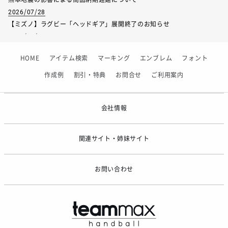
2026/07/28
【ミズノ】ラグビー「ヘッドギア」展開終了のお知らせ
2026/07/01
【フィンタ】受注生産対応インナー展開終了
HOME
アイテム検索
マーキング
エンブレム
フォント
2026/06/09
【アシックス】一部商品「生地の在庫限り」廃盤のお知らせ
作成例
割引・特典
お問合せ
ご利用案内
2026/05/07
ゴールデンウィーク休業のお知らせ
会社情報
関連サイト・姉妹サイト
お問い合わせ