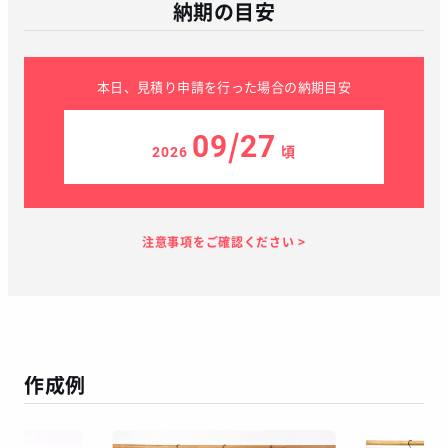
納期の目安
本日、見積り申請を行った場合の納期目安
09/27
2026
頃
見積り依頼
見積り案内
お支払い
メーカー生産
当店加工
お届け
１～２日
お客様のタイ
40日
7日
１～２日
ミング
作成例
この予定日でお届け出来ない場合があります
年末年始、GW等の長期休暇を挟む場合