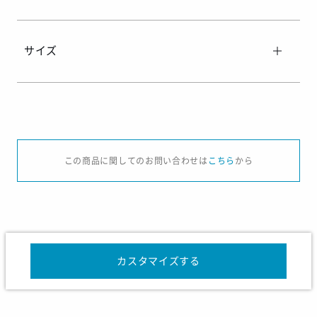
サイズ
サイズ
S
M
L
O
XO
この商品に関してのお問い合わせは
こちら
から
身長
162-168
167-173
172-178
177-183
182-
チェスト
86-90
90-94
94-98
98-102
102-
ウエスト
70-78
74-82
78-86
82-90
86-
カスタマイズする
サイズ
120
130
140
150
16