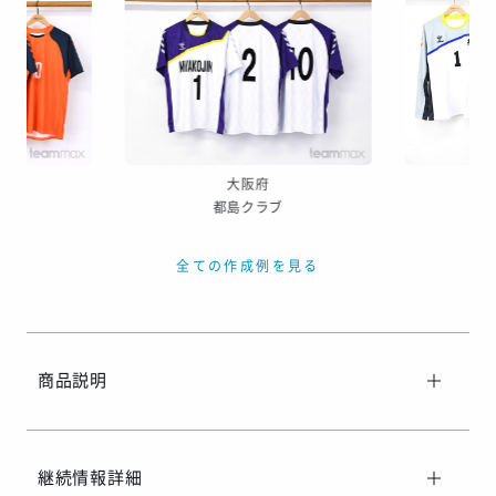
繫忙期等で在庫完売、生産遅延等が生じた場合
天候による運送遅延や、その他やむを得ない場合
※ご着用日がお決まりの場合は、見積り申請時にご連絡ください
大阪府
学
都島クラブ
全ての作成例を見る
商品説明
継続情報詳細