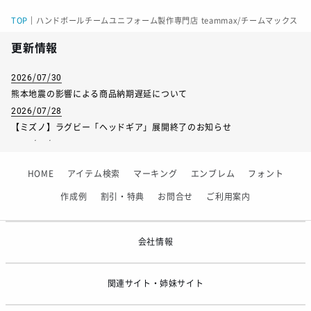
身長
115-125
125-135
135-145
145-155
155-
TOP
｜
ハンドボールチームユニフォーム製作専門店 teammax/チームマックス
チェスト
57-63
61-67
64-72
70-78
76-
更新情報
ウエスト
51-57
53-59
54-62
58-66
62-
2026/07/30
熊本地震の影響による商品納期遅延について
2026/07/28
【ミズノ】ラグビー「ヘッドギア」展開終了のお知らせ
サイズ
S
M
L
O
XO
XO2
2026/07/01
【フィンタ】受注生産対応インナー展開終了
ノーマル着丈
63
65
67
69
70
72.5
HOME
アイテム検索
マーキング
エンブレム
フォント
2026/06/09
ノーマル身幅
49
51
53
55
58
60
【アシックス】一部商品「生地の在庫限り」廃盤のお知らせ
作成例
割引・特典
お問合せ
ご利用案内
2026/05/07
スリム着丈
62
64.5
67
69
71
73
ゴールデンウィーク休業のお知らせ
会社情報
スリム身幅
44
46
48
50
52
54
関連サイト・姉妹サイト