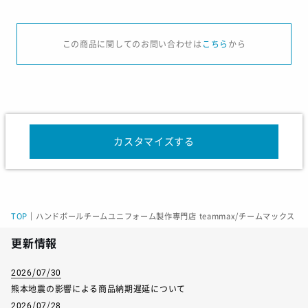
サイズ
S
M
L
O
XO
この商品に関してのお問い合わせは
こちら
から
身長
162-168
167-173
172-178
177-183
182-
チェスト
86-90
90-94
94-98
98-102
102-
ウエスト
70-78
74-82
78-86
82-90
86-
カスタマイズする
TOP
｜
ハンドボールチームユニフォーム製作専門店 teammax/チームマックス
更新情報
2026/07/30
熊本地震の影響による商品納期遅延について
2026/07/28