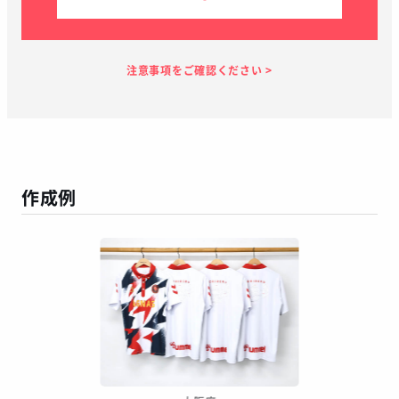
見積り依頼
見積り案内
お支払い
メーカー生産
当店加工
お届け
１～２日
お客様のタイ
40日
7日
１～２日
ミング
作成例
この予定日でお届け出来ない場合があります
年末年始、GW等の長期休暇を挟む場合
繫忙期等で在庫完売、生産遅延等が生じた場合
天候による運送遅延や、その他やむを得ない場合
※ご着用日がお決まりの場合は、見積り申請時にご連絡ください