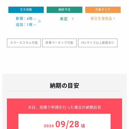
注文枚数
継続予定
在庫タイプ
新規：4枚～
受注生産商品 >
追加：1枚～
カラーカスタム可能
昇華マーキング可能
XXLサイズ以上展開あり
納期の目安
本日、見積り申請を行った場合の納期目安
09/28
2026
頃