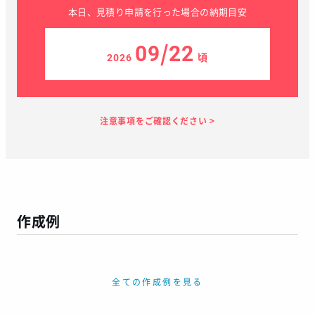
本日、見積り申請を行った場合の納期目安
09/22
2026
頃
見積り依頼
見積り案内
お支払い
メーカー生産
当店加工
お届け
１～２日
お客様のタイ
35日
7日
１～２日
ミング
作成例
この予定日でお届け出来ない場合があります
年末年始、GW等の長期休暇を挟む場合
繫忙期等で在庫完売、生産遅延等が生じた場合
全ての作成例を見る
天候による運送遅延や、その他やむを得ない場合