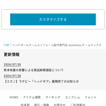
カスタマイズする
サイズ
100
110
120
130
140
150
着丈
40.5
44.5
48.5
52.0
55.0
58.0
身幅
31.0
33.0
35.0
37.0
39.0
41.0
TOP
｜
ハンドボールチームユニフォーム製作専門店 teammax/チームマックス
更新情報
2026/07/30
熊本地震の影響による商品納期遅延について
2026/07/28
【ミズノ】ラグビー「ヘッドギア」展開終了のお知らせ
2026/07/01
【フィンタ】受注生産対応インナー展開終了
HOME
アイテム検索
マーキング
エンブレム
フォント
2026/06/09
【アシックス】一部商品「生地の在庫限り」廃盤のお知らせ
作成例
割引・特典
お問合せ
ご利用案内