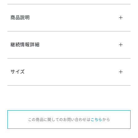
※ご着用日がお決まりの場合は、見積り申請時にご連絡ください
商品説明
継続情報詳細
サイズ
サイズ
XS
S
M
L
2L
3L
4
この商品に関してのお問い合わせは
こちら
から
着丈
61.0
64.0
66.5
69.5
72.0
76.0
77
身幅
43.0
46.0
49.0
52.0
55.0
59.0
63