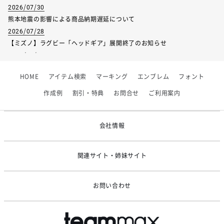
2026/07/30
熊本地震の影響による商品納期遅延について
2026/07/28
【ミズノ】ラグビー「ヘッドギア」展開終了のお知らせ
2026/07/01
【フィンタ】受注生産対応インナー展開終了
HOME
アイテム検索
マーキング
エンブレム
フォント
2026/06/09
【アシックス】一部商品「生地の在庫限り」廃盤のお知らせ
作成例
割引・特典
お問合せ
ご利用案内
2026/05/07
ゴールデンウィーク休業のお知らせ
会社情報
関連サイト・姉妹サイト
お問い合わせ