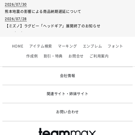
2026/07/30
熊本地震の影響による商品納期遅延について
2026/07/28
【ミズノ】ラグビー「ヘッドギア」展開終了のお知らせ
2026/07/01
【フィンタ】受注生産対応インナー展開終了
HOME
アイテム検索
マーキング
エンブレム
フォント
2026/06/09
【アシックス】一部商品「生地の在庫限り」廃盤のお知らせ
作成例
割引・特典
お問合せ
ご利用案内
2026/05/07
ゴールデンウィーク休業のお知らせ
会社情報
関連サイト・姉妹サイト
お問い合わせ