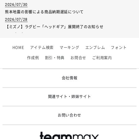
2026/07/30
熊本地震の影響による商品納期遅延について
2026/07/28
【ミズノ】ラグビー「ヘッドギア」展開終了のお知らせ
2026/07/01
【フィンタ】受注生産対応インナー展開終了
HOME
アイテム検索
マーキング
エンブレム
フォント
2026/06/09
【アシックス】一部商品「生地の在庫限り」廃盤のお知らせ
作成例
割引・特典
お問合せ
ご利用案内
2026/05/07
ゴールデンウィーク休業のお知らせ
会社情報
関連サイト・姉妹サイト
お問い合わせ