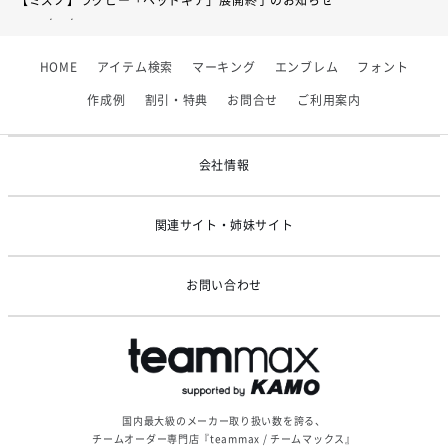
【ミズノ】ラグビー「ヘッドギア」展開終了のお知らせ
2026/07/01
【フィンタ】受注生産対応インナー展開終了
HOME
アイテム検索
マーキング
エンブレム
フォント
2026/06/09
【アシックス】一部商品「生地の在庫限り」廃盤のお知らせ
作成例
割引・特典
お問合せ
ご利用案内
2026/05/07
ゴールデンウィーク休業のお知らせ
会社情報
関連サイト・姉妹サイト
お問い合わせ
国内最大級のメーカー取り扱い数を誇る、
チームオーダー専門店『teammax / チームマックス』