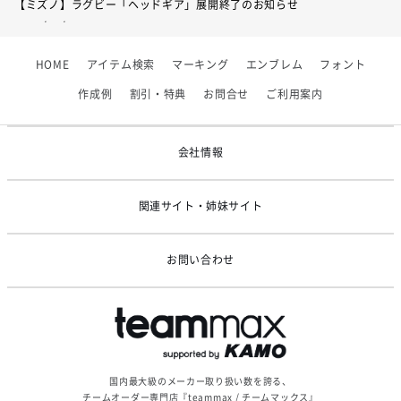
【ミズノ】ラグビー「ヘッドギア」展開終了のお知らせ
身幅
46
48.5
51
52
54
2026/07/01
【フィンタ】受注生産対応インナー展開終了
着丈
67
68
70
73
74
HOME
アイテム検索
マーキング
エンブレム
フォント
2026/06/09
【アシックス】一部商品「生地の在庫限り」廃盤のお知らせ
作成例
割引・特典
お問合せ
ご利用案内
2026/05/07
ゴールデンウィーク休業のお知らせ
会社情報
関連サイト・姉妹サイト
お問い合わせ
国内最大級のメーカー取り扱い数を誇る、
チームオーダー専門店『teammax / チームマックス』