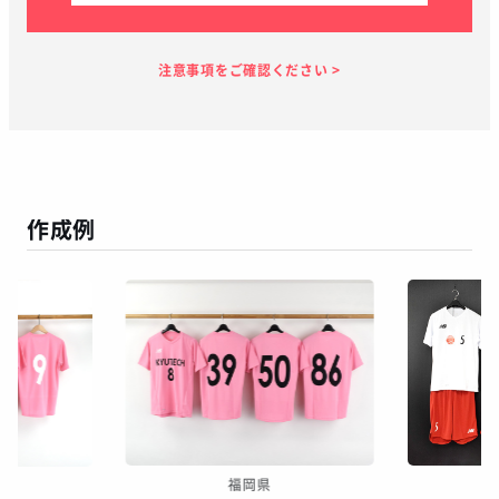
見積り依頼
見積り案内
お支払い
メーカー生産
当店加工
お届け
１～２日
お客様のタイ
6日
7日
１～２日
ミング
作成例
この予定日でお届け出来ない場合があります
年末年始、GW等の長期休暇を挟む場合
繫忙期等で在庫完売、生産遅延等が生じた場合
天候による運送遅延や、その他やむを得ない場合
※ご着用日がお決まりの場合は、見積り申請時にご連絡ください
福岡県