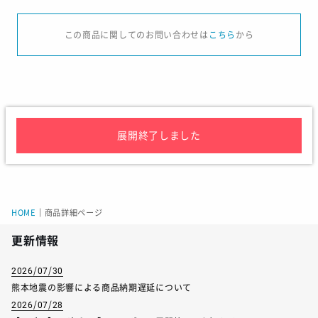
サイズ
S
M
L
XL
2X
この商品に関してのお問い合わせは
こちら
から
身長
162-168
167-173
172-178
177-183
182-
チェスト
85-91
89-95
93-99
97-103
101-
ウエスト
71-77
75-81
79-85
83-89
87-
展開終了しました
サイズ
130
140
150
160
着丈
53
55
61
65
HOME
｜
商品詳細ページ
身幅
38
40
44
46
更新情報
2026/07/30
熊本地震の影響による商品納期遅延について
サイズ
S
M
L
XL
2XL
2026/07/28