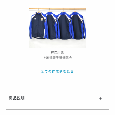
年末年始、GW等の長期休暇を挟む場合
繫忙期等で在庫完売、生産遅延等が生じた場合
天候による運送遅延や、その他やむを得ない場合
※ご着用日がお決まりの場合は、見積り申請時にご連絡ください
神奈川県
上地流唐手道修武会
全ての作成例を見る
商品説明