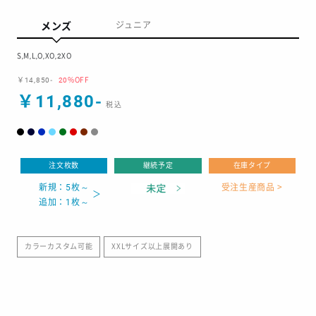
メンズ
ジュニア
S,M,L,O,XO,2XO
￥14,850-
20%OFF
￥11,880-
注文枚数
継続予定
在庫タイプ
新規：5枚～
受注生産商品 >
追加：1枚～
カラーカスタム可能
XXLサイズ以上展開あり