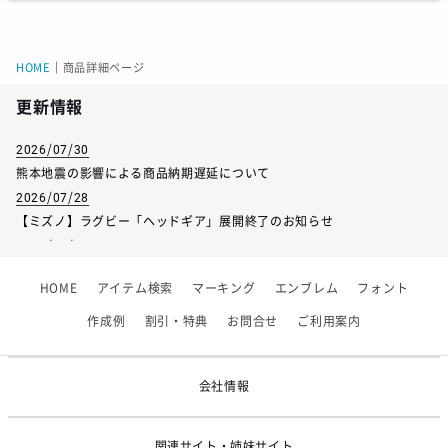
サイズ
130
140
150
160
身長
125-135
135-145
145-155
160
HOME
｜
商品詳細ページ
胸囲
61-67
64-72
70-78
84
更新情報
胴囲
53-59
54-62
58-66
70
2026/07/30
熊本地震の影響による商品納期遅延について
2026/07/28
【ミズノ】ラグビー「ヘッドギア」展開終了のお知らせ
サイズ
S
M
L
O
XO
2XO
2026/07/01
【フィンタ】受注生産対応インナー展開終了
着丈
64
67
70
73
76
77
HOME
アイテム検索
マーキング
エンブレム
フォント
2026/06/09
身幅
54
56
58
60
62
63
【アシックス】一部商品「生地の在庫限り」廃盤のお知らせ
作成例
割引・特典
お問合せ
ご利用案内
2026/05/07
裄丈
80
83
86
89
92
93
ゴールデンウィーク休業のお知らせ
会社情報
関連サイト・姉妹サイト