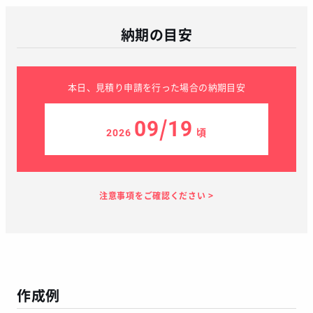
納期の目安
本日、見積り申請を行った場合の納期目安
09/19
2026
頃
見積り依頼
見積り案内
お支払い
メーカー生産
当店加工
お届け
１～２日
お客様のタイ
30日
7日
１～２日
ミング
作成例
この予定日でお届け出来ない場合があります