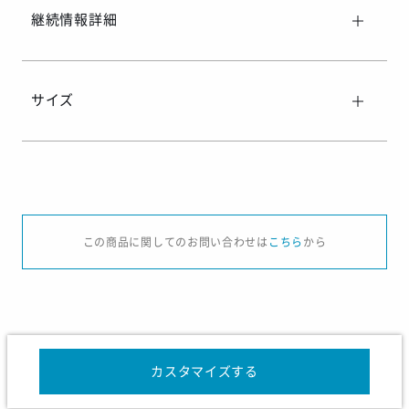
継続情報詳細
サイズ
サイズ
S
M
L
O
XO
2XO
この商品に関してのお問い合わせは
こちら
から
身長
165
170
175
180
185
190
胸囲
88
92
96
100
104
108
胴囲
74
78
82
86
90
94
カスタマイズする