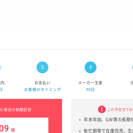
案内
お支払い
メーカー生産
日
お客様のタイミング
50日
た場合の納期目安
この予定日でお
年末年始、GW等の長期
09
頃
繫忙期等で在庫完売、生