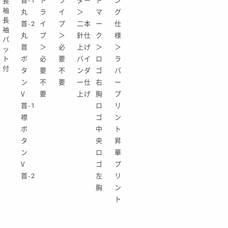
首-1
ト
ラ
ダー
ド
ン
長
袖
丸
ラ
イ
＞
マ
グ
長
首-2
イ
プ
二本
ー
仕
袖
丸
プ
＞
針仕
ク
様
パ
首
＞
必
上げ
＞
＞
ッ
ト
ボ
必
要
バイ
ロ
ラ
付
タ
要
不
ンダ
ゴ
バ
ン
不
要
ー仕
右
ー
V
要
上げ
胸
プ
首-1
ロ
リ
襟
ゴ
ン
ボ
中
ト
タ
央
昇
ン
ロ
華
V
ゴ
プ
首-2
左
リ
胸
ン
ト