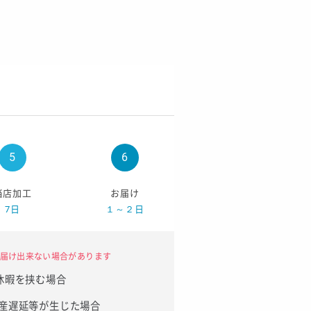
当店加工
お届け
7日
１～２日
届け出来ない場合があります
休暇を挟む場合
産遅延等が生じた場合