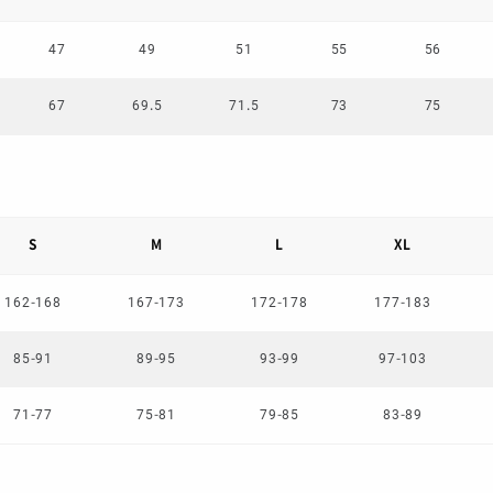
47
49
51
55
56
67
69.5
71.5
73
75
S
M
L
XL
162-168
167-173
172-178
177-183
85-91
89-95
93-99
97-103
71-77
75-81
79-85
83-89