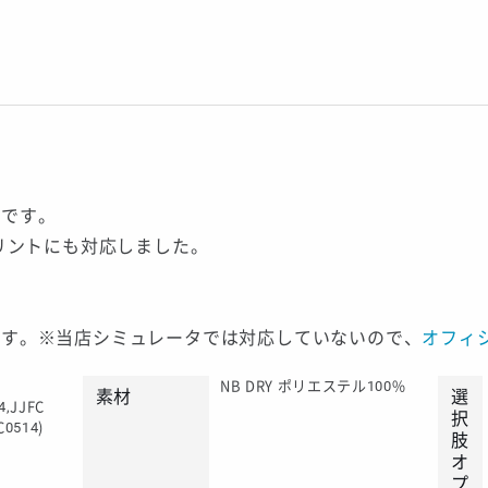
品です。
プリントにも対応しました。
です。※当店シミュレータでは対応していないので、
オフィ
NB DRY ポリエステル100%
素材
選
4,JJFC
択
C0514)
肢
オ
プ