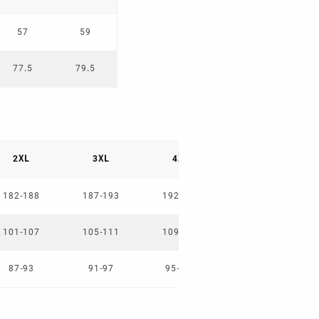
57
59
77.5
79.5
2XL
3XL
4XL
5XL
182-188
187-193
192-198
197-203
101-107
105-111
109-115
113-119
87-93
91-97
95-101
99-105