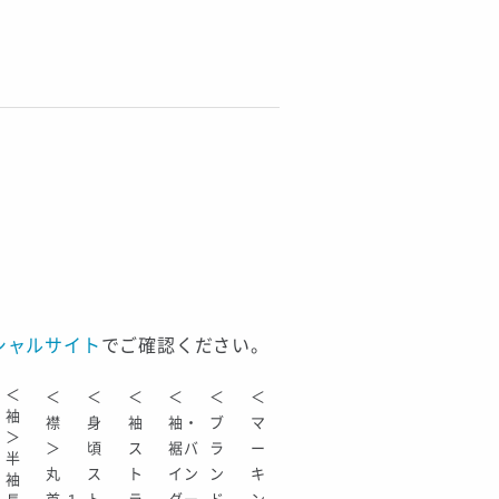
シャルサイト
でご確認ください。
＜
＜
＜
＜
＜
＜
＜
袖
襟
身
袖
袖・
ブ
マ
＞
＞
頃
ス
裾バ
ラ
ー
半
丸
ス
ト
イン
ン
キ
袖