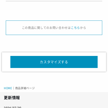
サイズ
S
M
L
XL
この商品に関してのお問い合わせは
こちら
から
身長
160-165
165-170
170-175
175-180
サイズ
130
140
150
カスタマイズする
身長
125-135
135-145
145-155
HOME
｜
商品詳細ページ
サイズ
S
M
L
XL
更新情報
着丈
66
68
70
72
2026/07/30