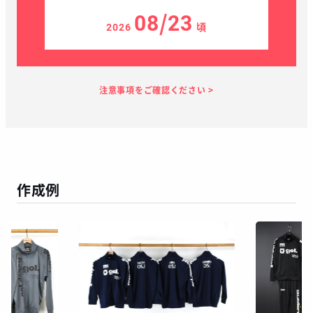
08/23
2026
頃
見積り依頼
見積り案内
お支払い
メーカー生産
当店加工
お届け
１～２日
お客様のタイ
3日
7日
１～２日
ミング
作成例
この予定日でお届け出来ない場合があります
年末年始、GW等の長期休暇を挟む場合
繫忙期等で在庫完売、生産遅延等が生じた場合
天候による運送遅延や、その他やむを得ない場合
※ご着用日がお決まりの場合は、見積り申請時にご連絡ください