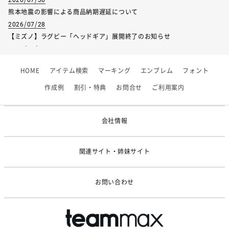
身巾
52
54
56
58
熊本地震の影響による商品納期遅延について
2026/07/28
裄丈
83
85
87
89
【ミズノ】ラグビー「ヘッドギア」展開終了のお知らせ
2026/07/01
【フィンタ】受注生産対応インナー展開終了
HOME
アイテム検索
マーキング
エンブレム
フォント
2026/06/09
サイズ
130
140
150
【アシックス】一部商品「生地の在庫限り」廃盤のお知らせ
作成例
割引・特典
お問合せ
ご利用案内
2026/05/07
着丈
56.5
60
63.5
ゴールデンウィーク休業のお知らせ
身巾
46
48.5
51
会社情報
裄丈
64
69
74
関連サイト・姉妹サイト
お問い合わせ