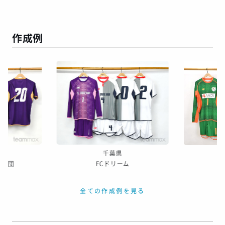
１～２日
お客様のタイ
50日
7日
１～２日
ミング
作成例
この予定日でお届け出来ない場合があります
年末年始、GW等の長期休暇を挟む場合
繫忙期等で在庫完売、生産遅延等が生じた場合
天候による運送遅延や、その他やむを得ない場合
※ご着用日がお決まりの場合は、見積り申請時にご連絡ください
千葉県
少年団
FCドリーム
全ての作成例を見る