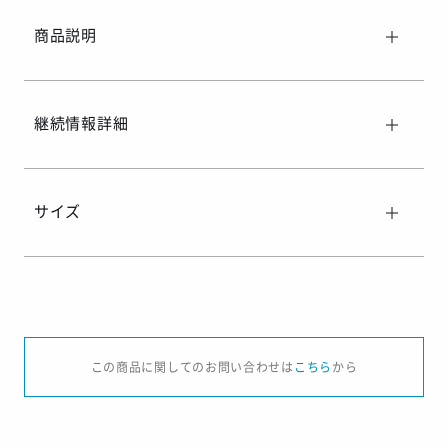
商品説明
継続情報詳細
サイズ
サイズ
XS
S
M
L
XL
2XL
3XL
4
この商品に関してのお問い合わせは
こちら
から
総丈
44
47
49
50
52
55
5
股下
19
20
20
21
22.5
24