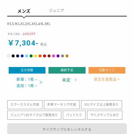
メンズ
ジュニア
XS,S,M,L,XL,2XL,3XL,4XL,5XL
￥9,130-
20%OFF
￥7,304-
注文枚数
継続予定
在庫タイプ
新規：1枚～
受注生産商品 >
追加：1枚～
カラーカスタム可能
昇華マーキング可能
XXLサイズ以上展開あり
ジュニア120サイズ以下展開あり
パッド入り
サイズサンプルあり
サイズサンプルをレンタルする