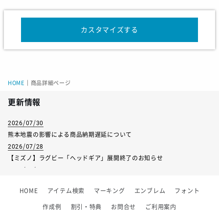
カスタマイズする
サイズ
XS
S
M
L
XL
身長
157-163
162-168
167-173
172-178
177-
チェスト
81-87
85-91
89-95
93-99
97-1
HOME
｜
商品詳細ページ
ウエスト
67-73
71-77
75-81
79-85
83-
更新情報
2026/07/30
熊本地震の影響による商品納期遅延について
サイズ
120
130
140
150
16
2026/07/28
【ミズノ】ラグビー「ヘッドギア」展開終了のお知らせ
身長
115-125
125-135
135-145
145-155
155-
2026/07/01
【フィンタ】受注生産対応インナー展開終了
チェスト
57-63
61-67
65-72
70-78
76-
HOME
アイテム検索
マーキング
エンブレム
フォント
2026/06/09
ウエスト
51-57
53-59
54-62
58-66
62-
【アシックス】一部商品「生地の在庫限り」廃盤のお知らせ
作成例
割引・特典
お問合せ
ご利用案内
2026/05/07