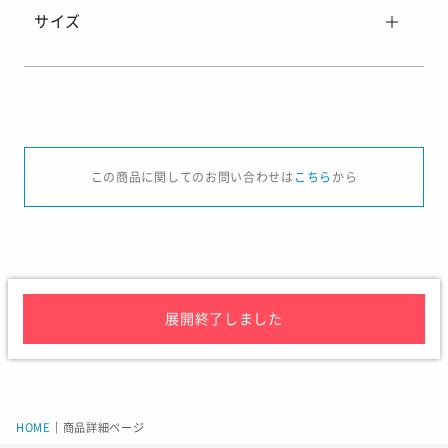
サイズ
サイズ
XS
S
この商品に関してのお問い合わせは
こちら
から
身長
157-163
162-168
1
チェスト
81-87
85-91
ウエスト
67-73
71-77
着丈
64
66
展開終了しました
身幅
51
53
着丈（後ろ/前） メーカー採寸
67/64
69/66
胸まわり メーカー採寸
50
52
HOME
｜
商品詳細ページ