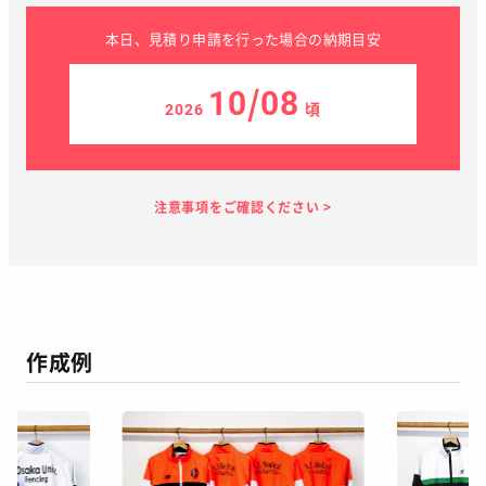
本日、見積り申請を行った場合の納期目安
10/08
2026
頃
見積り依頼
見積り案内
お支払い
メーカー生産
当店加工
お届け
１～２日
お客様のタイ
50日
7日
１～２日
ミング
作成例
この予定日でお届け出来ない場合があります
年末年始、GW等の長期休暇を挟む場合
繫忙期等で在庫完売、生産遅延等が生じた場合
天候による運送遅延や、その他やむを得ない場合