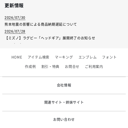
裾まわり（伸び/上がり） メーカー採寸
50/43
52/45
更新情報
袖丈 メーカー採寸
57.8
59.5
2026/07/30
熊本地震の影響による商品納期遅延について
桁丈（肩＋袖） メーカー採寸
79.5
82
2026/07/28
【ミズノ】ラグビー「ヘッドギア」展開終了のお知らせ
2026/07/01
【フィンタ】受注生産対応インナー展開終了
サイズ
120
130
HOME
アイテム検索
マーキング
エンブレム
フォント
2026/06/09
【アシックス】一部商品「生地の在庫限り」廃盤のお知らせ
作成例
割引・特典
お問合せ
ご利用案内
身長
115-125
125-135
1
2026/05/07
ゴールデンウィーク休業のお知らせ
チェスト
57-63
61-67
会社情報
ウエスト
51-57
53-59
着丈（後ろ/前） メーカー採寸
53/51
57/55
関連サイト・姉妹サイト
胸まわり メーカー採寸
45
47
お問い合わせ
裾まわり（伸び/上がり） メーカー採寸
43/36
45/38