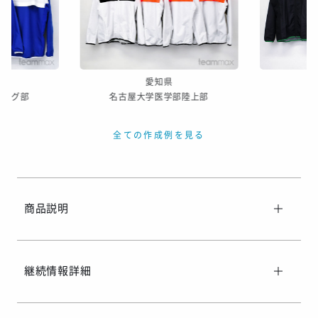
※ご着用日がお決まりの場合は、見積り申請時にご連絡ください
愛知県
シング部
名古屋大学医学部陸上部
全ての作成例を見る
商品説明
継続情報詳細