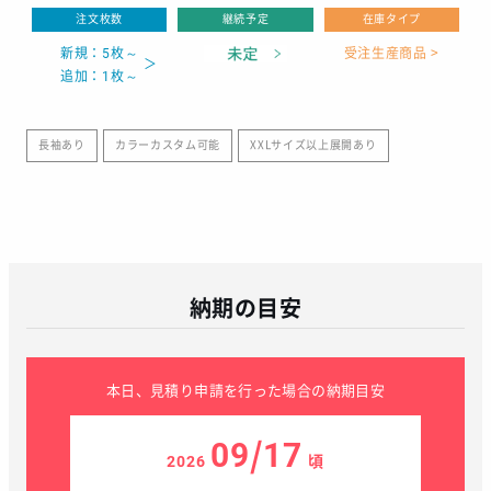
注文枚数
継続予定
在庫タイプ
新規：5枚～
受注生産商品 >
追加：1枚～
長袖あり
カラーカスタム可能
XXLサイズ以上展開あり
納期の目安
本日、見積り申請を行った場合の納期目安
09/17
2026
頃