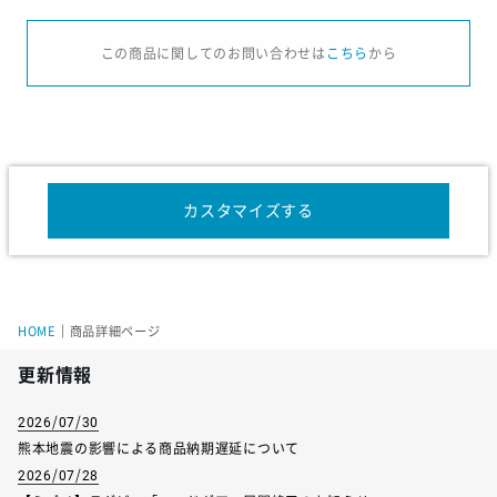
サイズ
S
M
L
O
XO
2XO
この商品に関してのお問い合わせは
こちら
から
身長
165
170
175
180
185
190
胸囲
88
92
96
100
104
108
胴囲
74
78
82
86
90
94
カスタマイズする
サイズ
130
140
150
160
身長
125-135
135-145
145-155
160
HOME
｜
商品詳細ページ
胸囲
61-67
64-72
70-78
84
更新情報
胴囲
53-59
54-62
58-66
70
2026/07/30
熊本地震の影響による商品納期遅延について
2026/07/28