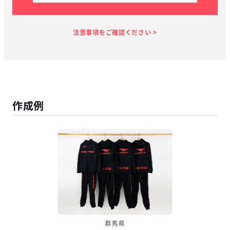
見積り依頼
見積り案内
お支払い
メーカー生産
当店加工
お届け
１～２日
お客様のタイ
30日
7日
１～２日
ミング
作成例
この予定日でお届け出来ない場合があります
年末年始、GW等の長期休暇を挟む場合
繫忙期等で在庫完売、生産遅延等が生じた場合
天候による運送遅延や、その他やむを得ない場合
※ご着用日がお決まりの場合は、見積り申請時にご連絡ください
群馬県