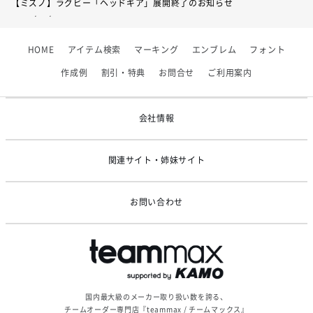
【ミズノ】ラグビー「ヘッドギア」展開終了のお知らせ
サイズ
S
M
L
O
XO
2XO
2026/07/01
【フィンタ】受注生産対応インナー展開終了
着丈
57
60
63
66
69
77
HOME
アイテム検索
マーキング
エンブレム
フォント
2026/06/09
身幅
46
49
51
53
55
63
【アシックス】一部商品「生地の在庫限り」廃盤のお知らせ
作成例
割引・特典
お問合せ
ご利用案内
2026/05/07
ゴールデンウィーク休業のお知らせ
会社情報
関連サイト・姉妹サイト
お問い合わせ
国内最大級のメーカー取り扱い数を誇る、
チームオーダー専門店『teammax / チームマックス』