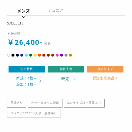
メンズ
ジュニア
S,M,L,LL,3L
￥26,400
￥26,400-
注文枚数
継続予定
在庫タイプ
新規：4枚～
受注生産商品 >
追加：1枚～
長袖あり
カラーカスタム可能
XXLサイズ以上展開あり
ジュニア120サイズ以下展開あり