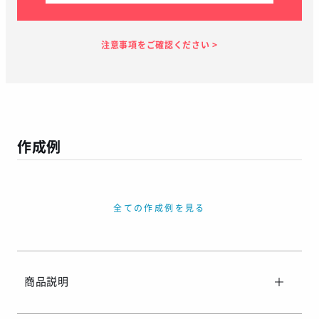
見積り依頼
見積り案内
お支払い
メーカー生産
当店加工
お届け
１～２日
お客様のタイ
28日
7日
１～２日
ミング
作成例
この予定日でお届け出来ない場合があります
年末年始、GW等の長期休暇を挟む場合
繫忙期等で在庫完売、生産遅延等が生じた場合
全ての作成例を見る
天候による運送遅延や、その他やむを得ない場合
※ご着用日がお決まりの場合は、見積り申請時にご連絡ください
商品説明