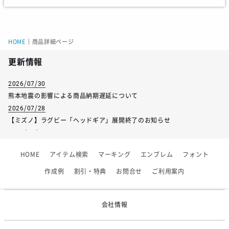
サイズ
130
140
150
160
身長
125-135
135-145
145-155
155-165
HOME
｜
商品詳細ページ
胸囲
61-67
65-72
70-78
76-84
更新情報
胴囲
53-59
54-62
58-66
62-70
2026/07/30
熊本地震の影響による商品納期遅延について
2026/07/28
【ミズノ】ラグビー「ヘッドギア」展開終了のお知らせ
2026/07/01
【フィンタ】受注生産対応インナー展開終了
HOME
アイテム検索
マーキング
エンブレム
フォント
2026/06/09
【アシックス】一部商品「生地の在庫限り」廃盤のお知らせ
作成例
割引・特典
お問合せ
ご利用案内
2026/05/07
ゴールデンウィーク休業のお知らせ
会社情報