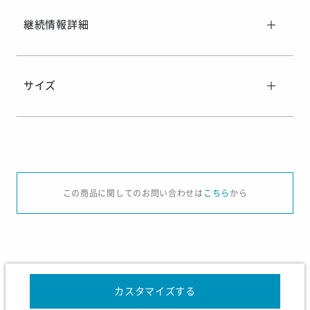
継続情報詳細
サイズ
サイズ
XS
S
M
L
XL
この商品に関してのお問い合わせは
こちら
から
身長
157-163
162-168
167-173
172-178
177-
チェスト
81-87
85-91
89-95
93-99
97-1
ウエスト
67-73
71-77
75-81
79-85
83-
カスタマイズする