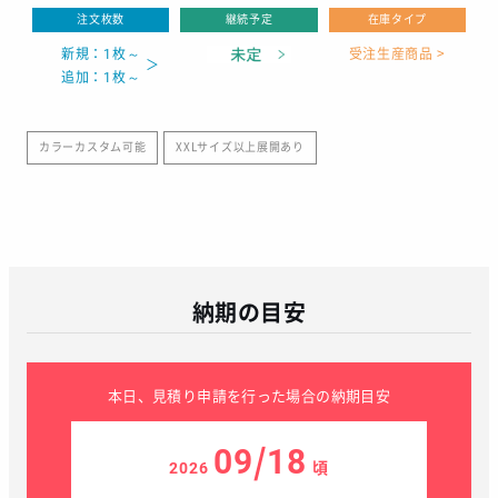
注文枚数
継続予定
在庫タイプ
新規：1枚～
受注生産商品 >
追加：1枚～
カラーカスタム可能
XXLサイズ以上展開あり
納期の目安
本日、見積り申請を行った場合の納期目安
09/18
2026
頃