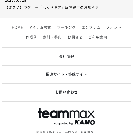
2026/07/28
【ミズノ】ラグビー「ヘッドギア」展開終了のお知らせ
2026/07/01
【フィンタ】受注生産対応インナー展開終了
HOME
アイテム検索
マーキング
エンブレム
フォント
2026/06/09
【アシックス】一部商品「生地の在庫限り」廃盤のお知らせ
作成例
割引・特典
お問合せ
ご利用案内
2026/05/07
ゴールデンウィーク休業のお知らせ
会社情報
関連サイト・姉妹サイト
お問い合わせ
国内最大級のメーカー取り扱い数を誇る、