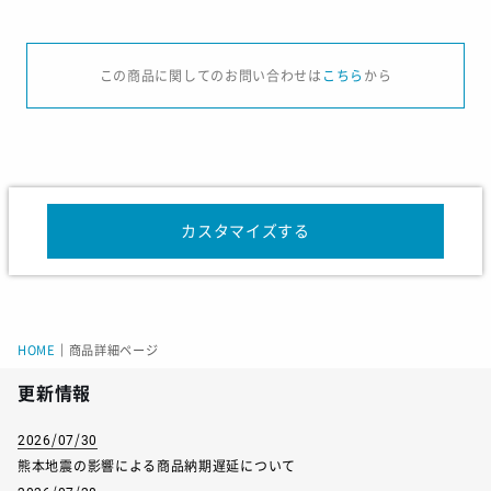
サイズ
XS
S
M
L
XL
この商品に関してのお問い合わせは
こちら
から
身長
157-163
162-168
167-173
172-178
177-
チェスト
81-87
85-91
89-95
93-99
97-1
ウエスト
67-73
71-77
75-81
79-85
83-
カスタマイズする
サイズ
Type R
Type S
着丈
72.5
71.8
HOME
｜
商品詳細ページ
胸囲
121
112.5
更新情報
2026/07/30
熊本地震の影響による商品納期遅延について