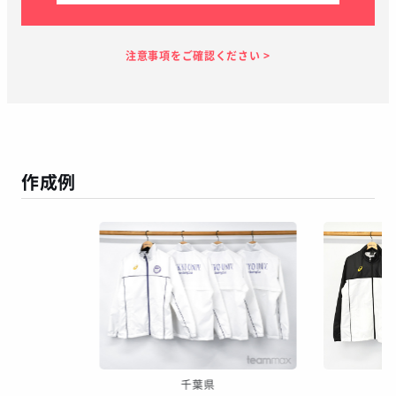
見積り依頼
見積り案内
お支払い
メーカー生産
当店加工
お届け
１～２日
お客様のタイ
28日
7日
１～２日
ミング
作成例
この予定日でお届け出来ない場合があります
年末年始、GW等の長期休暇を挟む場合
繫忙期等で在庫完売、生産遅延等が生じた場合
天候による運送遅延や、その他やむを得ない場合
※ご着用日がお決まりの場合は、見積り申請時にご連絡ください
千葉県