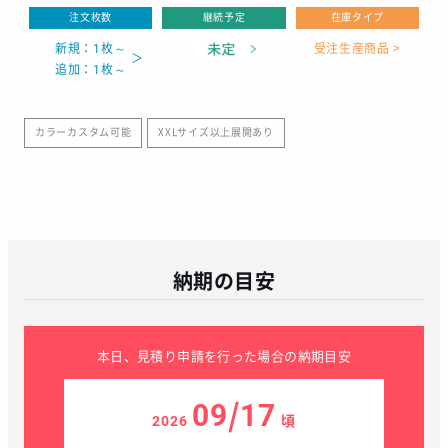
注文枚数
継続予定
在庫タイプ
新規：1枚～
受注生産商品 >
追加：1枚～
カラーカスタム可能
XXLサイズ以上展開あり
納期の目安
本日、見積り申請を行った場合の納期目安
09/17
2026
頃