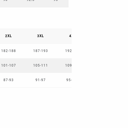
2XL
3XL
4XL
5XL
182-188
187-193
192-198
197-203
101-107
105-111
109-115
113-119
87-93
91-97
95-101
99-105