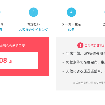
案内
お支払い
メーカー生産
日
お客様のタイミング
50日
た場合の納期目安
この予定日でお
年末年始、GW等の長期
08
頃
繫忙期等で在庫完売、生
天候による運送遅延や、
※ご着用日がお決まりの場