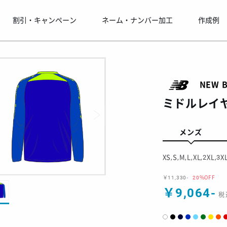
割引・キャンペーン
ネーム・ナンバー加工
作成例
NEW 
ミドルレイヤ
メンズ
XS,S,M,L,XL,2XL,3X
￥11,330-
20%OFF
￥9,064-