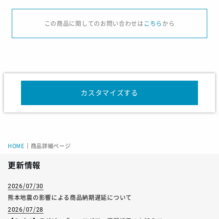
サイズ
S
M
L
XL
XXL
この商品に関してのお問い合わせは
こちら
から
着丈
68
71
74
77
80
胸廻り
104
109
114
119
124
裾廻り
102
107
112
117
122
裄丈
85
88
91
94
97
カスタマイズする
袖口巾
18
19
20
21
22
天巾
22
22
22
22.5
23
前下がり
10.5
11
11
11
11.5
HOME
｜
商品詳細ページ
更新情報
2026/07/30
熊本地震の影響による商品納期遅延について
2026/07/28