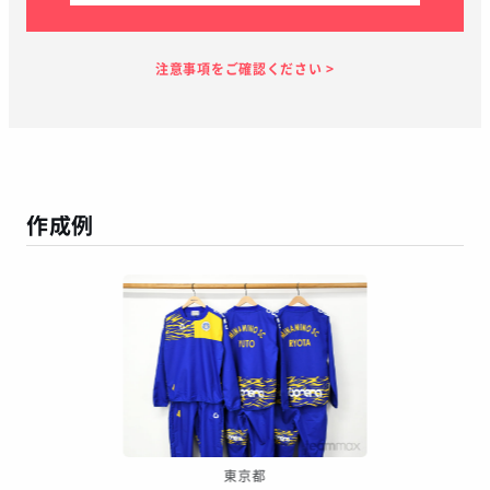
見積り依頼
見積り案内
お支払い
メーカー生産
当店加工
お届け
１～２日
お客様のタイ
40日
7日
１～２日
ミング
作成例
この予定日でお届け出来ない場合があります
年末年始、GW等の長期休暇を挟む場合
繫忙期等で在庫完売、生産遅延等が生じた場合
天候による運送遅延や、その他やむを得ない場合
※ご着用日がお決まりの場合は、見積り申請時にご連絡ください
東京都