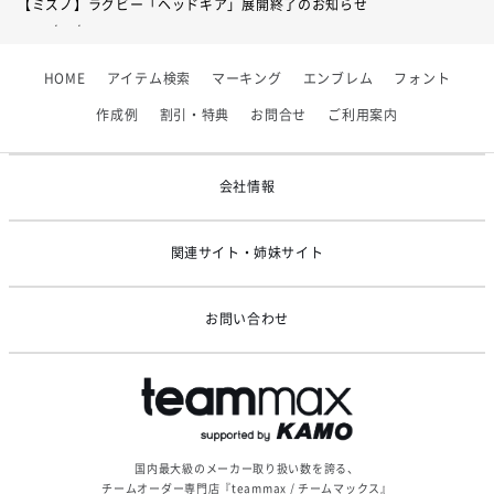
【ミズノ】ラグビー「ヘッドギア」展開終了のお知らせ
2026/07/01
【フィンタ】受注生産対応インナー展開終了
HOME
アイテム検索
マーキング
エンブレム
フォント
2026/06/09
【アシックス】一部商品「生地の在庫限り」廃盤のお知らせ
作成例
割引・特典
お問合せ
ご利用案内
2026/05/07
ゴールデンウィーク休業のお知らせ
会社情報
関連サイト・姉妹サイト
お問い合わせ
国内最大級のメーカー取り扱い数を誇る、
チームオーダー専門店『teammax / チームマックス』