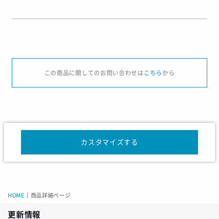
サイズ
S
M
L
XL
XXL
この商品に関してのお問い合わせは
こちら
から
着丈
64
65
67
69
71
身幅
48
50
52.5
56
58
カスタマイズする
サイズ
S
M
L
XL
XXL
身長
165
170
175
180
185
胸囲
88
92
96
100
104
HOME
｜
商品詳細ページ
ウエスト
74
78
82
86
90
更新情報