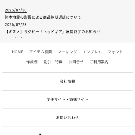
2026/07/30
熊本地震の影響による商品納期遅延について
サイズ
120
130
140
150
16
2026/07/28
【ミズノ】ラグビー「ヘッドギア」展開終了のお知らせ
身長
115-125
125-135
135-145
145-155
155-
2026/07/01
【フィンタ】受注生産対応インナー展開終了
胸囲
57-63
61-67
64-72
70-78
76-
HOME
アイテム検索
マーキング
エンブレム
フォント
2026/06/09
ウエスト
51-57
53-59
54-62
58-66
62-
【アシックス】一部商品「生地の在庫限り」廃盤のお知らせ
作成例
割引・特典
お問合せ
ご利用案内
2026/05/07
ゴールデンウィーク休業のお知らせ
会社情報
関連サイト・姉妹サイト
お問い合わせ