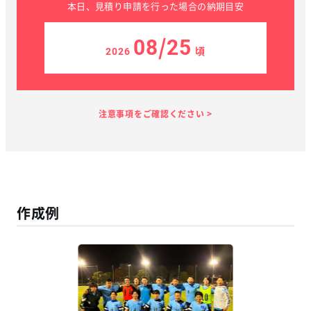
本日、見積り申請を行った場合の納期目安
08/25
2026
頃
見積り依頼
見積り案内
お支払い
メーカー生産
当店加工
お届け
１～２日
お客様のタイ
5日
7日
１～２日
ミング
作成例
この予定日でお届け出来ない場合があります
年末年始、GW等の長期休暇を挟む場合
繫忙期等で在庫完売、生産遅延等が生じた場合
天候による運送遅延や、その他やむを得ない場合