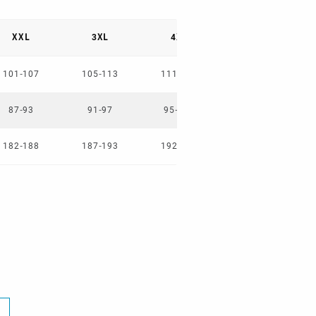
XXL
3XL
4XL
5XL
101-107
105-113
111-119
117-125
87-93
91-97
95-101
99-105
182-188
187-193
192-198
197-203