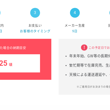
案内
お支払い
メーカー生産
日
お客様のタイミング
5日
た場合の納期目安
この予定日でお
年末年始、GW等の長期
25
頃
繫忙期等で在庫完売、生
天候による運送遅延や、
※ご着用日がお決まりの場