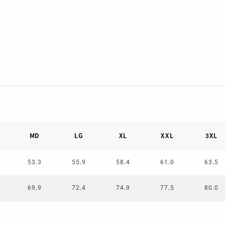
MD
LG
XL
XXL
3XL
53.3
55.9
58.4
61.0
63.5
69.9
72.4
74.9
77.5
80.0