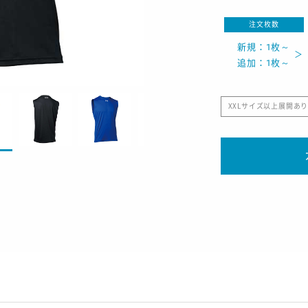
注文枚数
新規：1枚～
追加：1枚～
XXLサイズ以上展開あ