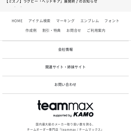
【ミズノ】ラグビー「ヘッドギア」展開終了のお知らせ
2026/07/01
【フィンタ】受注生産対応インナー展開終了
HOME
アイテム検索
マーキング
エンブレム
フォント
2026/06/09
【アシックス】一部商品「生地の在庫限り」廃盤のお知らせ
作成例
割引・特典
お問合せ
ご利用案内
2026/05/07
ゴールデンウィーク休業のお知らせ
会社情報
関連サイト・姉妹サイト
お問い合わせ
国内最大級のメーカー取り扱い数を誇る、
チームオーダー専門店『teammax / チームマックス』