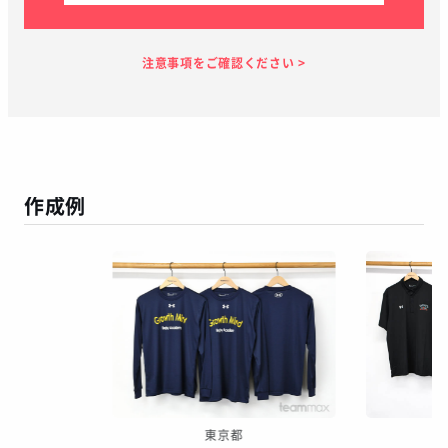
見積り依頼
見積り案内
お支払い
メーカー生産
当店加工
お届け
１～２日
お客様のタイ
7日
7日
１～２日
ミング
作成例
この予定日でお届け出来ない場合があります
年末年始、GW等の長期休暇を挟む場合
繫忙期等で在庫完売、生産遅延等が生じた場合
天候による運送遅延や、その他やむを得ない場合
※ご着用日がお決まりの場合は、見積り申請時にご連絡ください
東京都