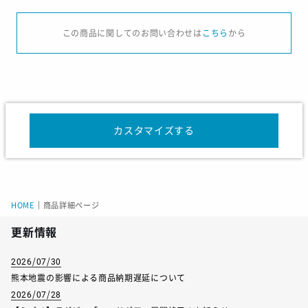
サイズ
XS
SM
MD
LG
XL
XXL
3
この商品に関してのお問い合わせは
こちら
から
胸幅
47.0
49.5
52.1
54.6
57.2
59.7
62
前丈
66.0
68.6
71.1
73.7
76.2
78.7
81
袖丈
59.4
60.6
61.9
63.2
64.5
65.7
67
カスタマイズする
サイズ
XS
SM
MD
LG
XL
胸囲
81-87
85-91
89-95
93-99
97-1
HOME
｜
商品詳細ページ
ウエスト
67-73
71-77
75-81
79-85
83-
更新情報
身長
157-163
162-168
167-173
172-178
177-
2026/07/30
熊本地震の影響による商品納期遅延について
2026/07/28