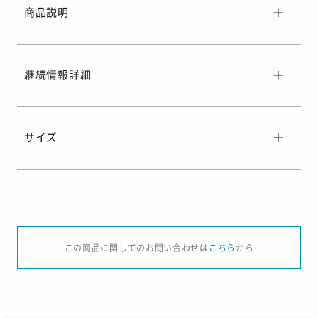
商品説明
継続情報詳細
サイズ
サイズ
S
M
L
LL
3L
この商品に関してのお問い合わせは
こちら
から
着丈
69
72
75
79
82
バスト
101
106
111
116
121
半袖裄丈
44.5
46.5
48.5
50.5
52.5