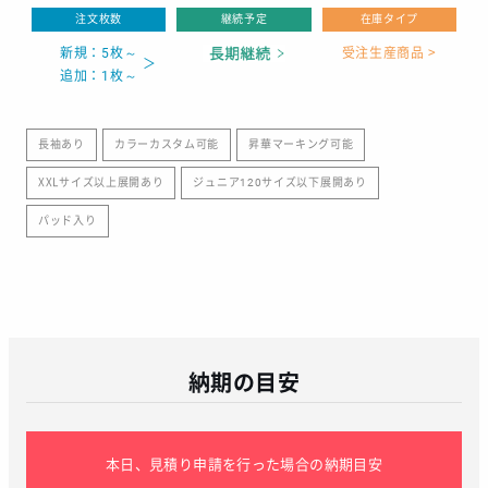
注文枚数
継続予定
在庫タイプ
新規：5枚～
受注生産商品 >
追加：1枚～
長袖あり
カラーカスタム可能
昇華マーキング可能
XXLサイズ以上展開あり
ジュニア120サイズ以下展開あり
パッド入り
納期の目安
本日、見積り申請を行った場合の納期目安