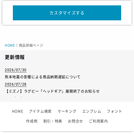
長袖裄丈
80.5
82
83.5
85
86.5
カスタマイズする
サイズ
120
130
140
150
160
HOME
｜
商品詳細ページ
着丈
59
61
63
65
67
更新情報
バスト
80
84
88
92
96
2026/07/30
半袖裄丈
34
36
38
40
42
熊本地震の影響による商品納期遅延について
2026/07/28
長袖裄丈
58
63
68
73
78
【ミズノ】ラグビー「ヘッドギア」展開終了のお知らせ
2026/07/01
【フィンタ】受注生産対応インナー展開終了
HOME
アイテム検索
マーキング
エンブレム
フォント
2026/06/09
【アシックス】一部商品「生地の在庫限り」廃盤のお知らせ
作成例
割引・特典
お問合せ
ご利用案内
2026/05/07