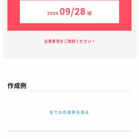
09/28
2026
頃
見積り依頼
見積り案内
お支払い
メーカー生産
当店加工
お届け
１～２日
お客様のタイ
40日
7日
１～２日
ミング
作成例
この予定日でお届け出来ない場合があります
年末年始、GW等の長期休暇を挟む場合
繫忙期等で在庫完売、生産遅延等が生じた場合
全ての作成例を見る
天候による運送遅延や、その他やむを得ない場合
※ご着用日がお決まりの場合は、見積り申請時にご連絡ください