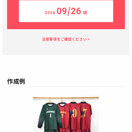
09/26
2026
頃
見積り依頼
見積り案内
お支払い
メーカー生産
当店加工
お届け
１～２日
お客様のタイ
40日
7日
１～２日
ミング
作成例
この予定日でお届け出来ない場合があります
年末年始、GW等の長期休暇を挟む場合
繫忙期等で在庫完売、生産遅延等が生じた場合
天候による運送遅延や、その他やむを得ない場合
※ご着用日がお決まりの場合は、見積り申請時にご連絡ください