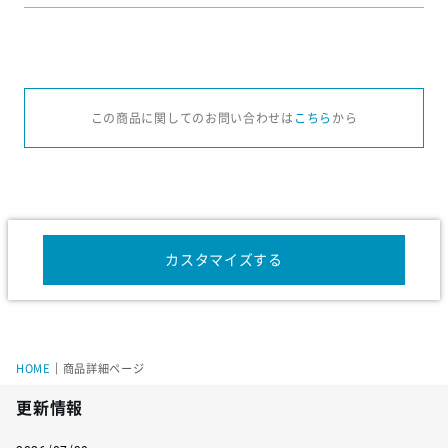
サイズ
S
M
L
LL
3L
この商品に関してのお問い合わせは
こちら
から
着丈
69
72
75
79
82
バスト
101
106
111
116
121
半袖裄丈
44.5
46.5
48.5
50.5
52.5
長袖裄丈
80.5
82
83.5
85
86.5
カスタマイズする
サイズ
120
130
140
150
160
HOME
｜
商品詳細ページ
着丈
59
61
63
65
67
更新情報
バスト
80
84
88
92
96