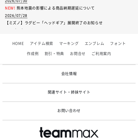
2026/07/30
半袖裄丈
34
36
38
40
42
NEW!
熊本地震の影響による商品納期遅延について
2026/07/28
長袖裄丈
58
63
68
73
78
【ミズノ】ラグビー「ヘッドギア」展開終了のお知らせ
2026/07/01
【フィンタ】受注生産対応インナー展開終了
HOME
アイテム検索
マーキング
エンブレム
フォント
2026/06/09
【アシックス】一部商品「生地の在庫限り」廃盤のお知らせ
作成例
割引・特典
お問合せ
ご利用案内
2026/05/07
ゴールデンウィーク休業のお知らせ
会社情報
関連サイト・姉妹サイト
お問い合わせ