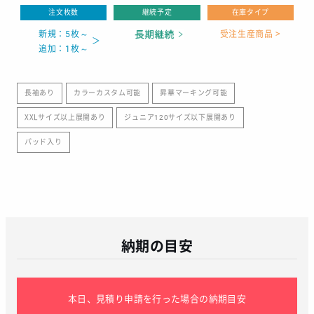
注文枚数
継続予定
在庫タイプ
新規：5枚～
受注生産商品 >
追加：1枚～
長袖あり
カラーカスタム可能
昇華マーキング可能
XXLサイズ以上展開あり
ジュニア120サイズ以下展開あり
パッド入り
納期の目安
本日、見積り申請を行った場合の納期目安