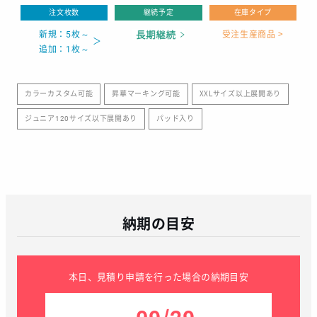
注文枚数
継続予定
在庫タイプ
新規：5枚～
受注生産商品 >
追加：1枚～
カラーカスタム可能
昇華マーキング可能
XXLサイズ以上展開あり
ジュニア120サイズ以下展開あり
パッド入り
納期の目安
本日、見積り申請を行った場合の納期目安