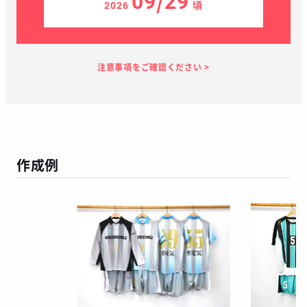
09/29
2026
頃
見積り依頼
見積り案内
お支払い
メーカー生産
当店加工
お届け
１～２日
お客様のタイ
40日
7日
１～２日
ミング
作成例
この予定日でお届け出来ない場合があります
年末年始、GW等の長期休暇を挟む場合
繫忙期等で在庫完売、生産遅延等が生じた場合
天候による運送遅延や、その他やむを得ない場合
※ご着用日がお決まりの場合は、見積り申請時にご連絡ください