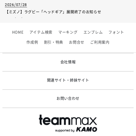
2026/07/28
【ミズノ】ラグビー「ヘッドギア」展開終了のお知らせ
サイズ
120
130
140
150
160
2026/07/01
股下
18
19
20
21
22
【フィンタ】受注生産対応インナー展開終了
HOME
アイテム検索
マーキング
エンブレム
フォント
2026/06/09
【アシックス】一部商品「生地の在庫限り」廃盤のお知らせ
作成例
割引・特典
お問合せ
ご利用案内
2026/05/07
ゴールデンウィーク休業のお知らせ
会社情報
関連サイト・姉妹サイト
お問い合わせ