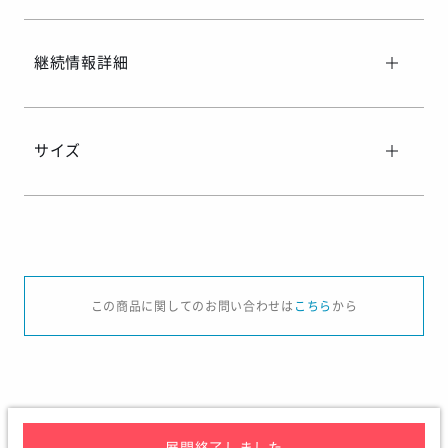
継続情報詳細
サイズ
サイズ
XS
S
M
L
XL
この商品に関してのお問い合わせは
こちら
から
身長
155-160
160-165
165-170
170-175
175-
胸囲
77-82
82-87
87-92
92-97
97-1
ウエスト
63-68
68-73
73-78
78-83
83-
展開終了しました