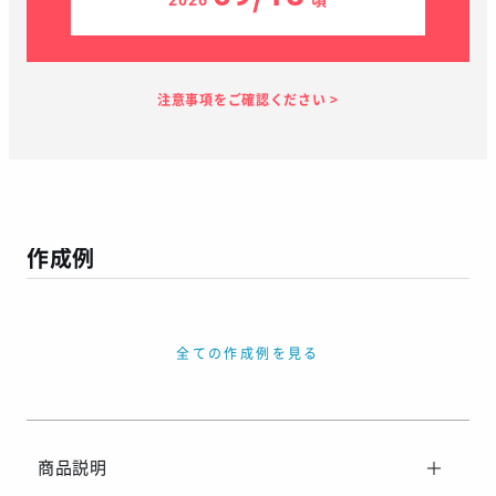
見積り依頼
見積り案内
お支払い
メーカー生産
当店加工
お届け
１～２日
お客様のタイ
28日
7日
１～２日
ミング
作成例
この予定日でお届け出来ない場合があります
年末年始、GW等の長期休暇を挟む場合
繫忙期等で在庫完売、生産遅延等が生じた場合
全ての作成例を見る
天候による運送遅延や、その他やむを得ない場合
※ご着用日がお決まりの場合は、見積り申請時にご連絡ください
商品説明