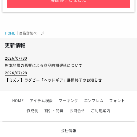
HOME
｜
商品詳細ページ
更新情報
2026/07/30
熊本地震の影響による商品納期遅延について
2026/07/28
【ミズノ】ラグビー「ヘッドギア」展開終了のお知らせ
2026/07/01
【フィンタ】受注生産対応インナー展開終了
HOME
アイテム検索
マーキング
エンブレム
フォント
2026/06/09
【アシックス】一部商品「生地の在庫限り」廃盤のお知らせ
作成例
割引・特典
お問合せ
ご利用案内
2026/05/07
ゴールデンウィーク休業のお知らせ
会社情報