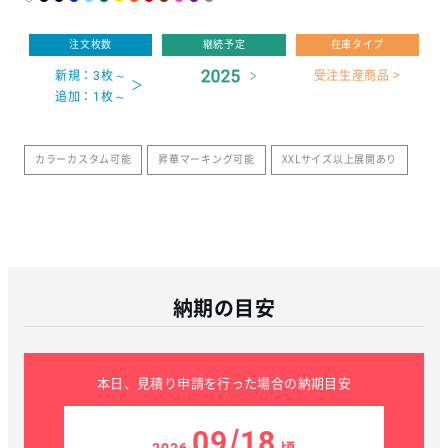
注文枚数
継続予定
在庫タイプ
新規：3枚～
受注生産商品 >
追加：1枚～
カラーカスタム可能
昇華マーキング可能
XXLサイズ以上展開あり
納期の目安
本日、見積り申請を行った場合の納期目安
09/18
2026
頃