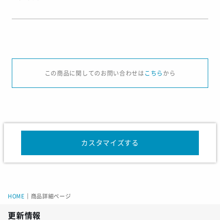
サイズ
J/XS
J/S
J/M
J/L
J/XL
この商品に関してのお問い合わせは
こちら
から
胸囲
81-84
85-88
89-92
93-96
97-100
ウエスト
67-70
71-74
75-78
79-82
83-86
ローヒップ
80-83
84-87
88-91
92-95
96-99
カスタマイズする
サイズ
J/XS
J/S
J/M
J/L
J/XL
J/2XL
着丈
70.5
70.5
72
72.5
73.5
75.5
HOME
｜
商品詳細ページ
身幅
44.5
46.5
48
49
51.5
54.5
更新情報