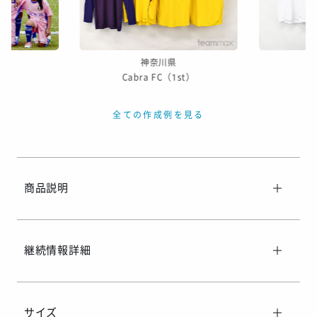
※ご着用日がお決まりの場合は、見積り申請時にご連絡ください
神奈川県
SC
Cabra FC（1st）
A
全ての作成例を見る
商品説明
継続情報詳細
サイズ