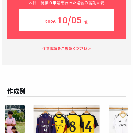
本日、見積り申請を行った場合の納期目安
10/05
2026
頃
見積り依頼
見積り案内
お支払い
メーカー生産
当店加工
お届け
１～２日
お客様のタイ
45日
7日
１～２日
ミング
作成例
この予定日でお届け出来ない場合があります
年末年始、GW等の長期休暇を挟む場合
繫忙期等で在庫完売、生産遅延等が生じた場合
天候による運送遅延や、その他やむを得ない場合