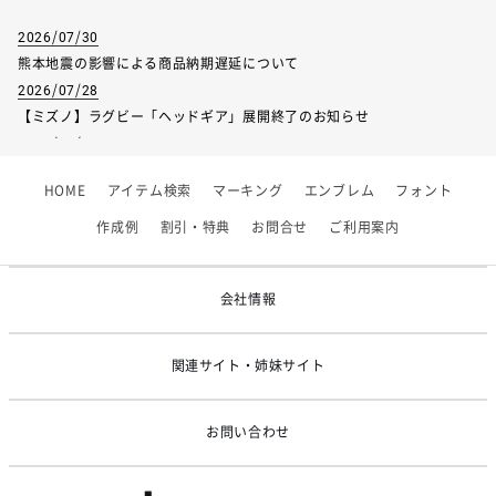
2026/07/30
熊本地震の影響による商品納期遅延について
サイズ
J/XS
J/S
J/M
J/L
J/XL
2026/07/28
【ミズノ】ラグビー「ヘッドギア」展開終了のお知らせ
バスト
71-74
75-78
79-82
83-86
87-90
2026/07/01
【フィンタ】受注生産対応インナー展開終了
ウエスト
56-61
62-64
65-68
69-72
73-76
HOME
アイテム検索
マーキング
エンブレム
フォント
2026/06/09
ローヒップ
79-82
83-89
87-90
91-94
95-98
9
【アシックス】一部商品「生地の在庫限り」廃盤のお知らせ
作成例
割引・特典
お問合せ
ご利用案内
2026/05/07
ゴールデンウィーク休業のお知らせ
会社情報
サイズ
J/XS
J/S
J/M
J/L
J/XL
J/2XL
関連サイト・姉妹サイト
着丈
65
65
65.5
66.5
66.5
66.5
身幅
37.5
40
42.5
43
45
47
お問い合わせ