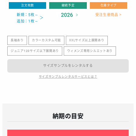
注文枚数
継続予定
在庫タイプ
新規：5枚～
受注生産商品 >
追加：1枚～
長袖あり
カラーカスタム可能
XXLサイズ以上展開あり
ジュニア120サイズ以下展開あり
ウィメンズ専用シルエットあり
サイズサンプルをレンタルする
サイズサンプルレンタルサービスとは？
納期の目安