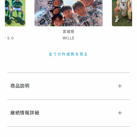
※ご着用日がお決まりの場合は、見積り申請時にご連絡ください
宮城県
ｏｒ５０
WILLE
全ての作成例を見る
商品説明
継続情報詳細