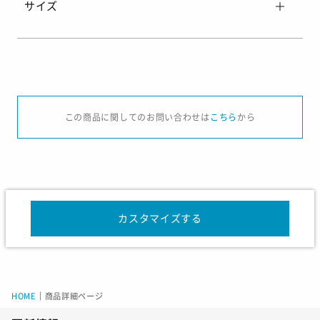
サイズ
サイズ
J/XS
J/S
J/M
J/L
J/XL
J/2XL
J
この商品に関してのお問い合わせは
こちら
から
総丈
44
45
45.5
46
46.5
47
股下
18
18
18
18
18
18
カスタマイズする
サイズ
J/120
J/130
J/140
J/150
J/1
身長
115-125
125-135
135-145
145-155
155-
チェスト
57-63
61-67
65-72
70-78
76-
HOME
｜
商品詳細ページ
ウエスト
51-57
53-59
54-62
58-66
62-