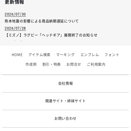
更新情報
2026/07/30
熊本地震の影響による商品納期遅延について
2026/07/28
【ミズノ】ラグビー「ヘッドギア」展開終了のお知らせ
2026/07/01
【フィンタ】受注生産対応インナー展開終了
HOME
アイテム検索
マーキング
エンブレム
フォント
2026/06/09
【アシックス】一部商品「生地の在庫限り」廃盤のお知らせ
作成例
割引・特典
お問合せ
ご利用案内
2026/05/07
ゴールデンウィーク休業のお知らせ
会社情報
関連サイト・姉妹サイト
お問い合わせ