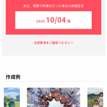
本日、見積り申請を行った場合の納期目安
10/04
2026
頃
見積り依頼
見積り案内
お支払い
メーカー生産
当店加工
お届け
１～２日
お客様のタイ
45日
7日
１～２日
ミング
作成例
この予定日でお届け出来ない場合があります
年末年始、GW等の長期休暇を挟む場合
繫忙期等で在庫完売、生産遅延等が生じた場合
天候による運送遅延や、その他やむを得ない場合