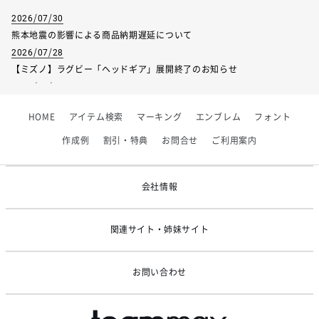
2026/07/30
熊本地震の影響による商品納期遅延について
2026/07/28
【ミズノ】ラグビー「ヘッドギア」展開終了のお知らせ
2026/07/01
【フィンタ】受注生産対応インナー展開終了
HOME
アイテム検索
マーキング
エンブレム
フォント
2026/06/09
【アシックス】一部商品「生地の在庫限り」廃盤のお知らせ
作成例
割引・特典
お問合せ
ご利用案内
2026/05/07
ゴールデンウィーク休業のお知らせ
会社情報
関連サイト・姉妹サイト
お問い合わせ