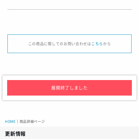
サイズ
J/2XS
J/XS
J/S
J/M
J/L
J/X
この商品に関してのお問い合わせは
こちら
から
胸囲
81-84
85-88
89-92
93-96
97-1
サイズ
J/2XS
J/XS
J/S
J/M
J/L
J/XL
展開終了しました
着丈
68.5
69
69
71
71.5
72
身幅
41.5
43.5
44
47.5
48.5
51.5
HOME
｜
商品詳細ページ
更新情報