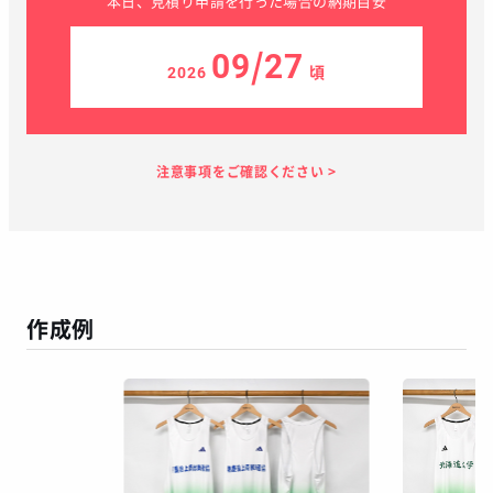
本日、見積り申請を行った場合の納期目安
09/27
2026
頃
見積り依頼
見積り案内
お支払い
メーカー生産
当店加工
お届け
１～２日
お客様のタイ
37日
7日
１～２日
ミング
作成例
この予定日でお届け出来ない場合があります
年末年始、GW等の長期休暇を挟む場合
繫忙期等で在庫完売、生産遅延等が生じた場合
天候による運送遅延や、その他やむを得ない場合