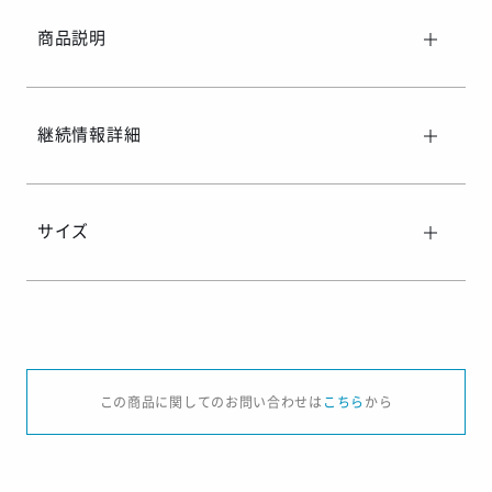
商品説明
継続情報詳細
サイズ
サイズ
S
M
L
LL
3L
この商品に関してのお問い合わせは
こちら
から
ウエスト
63
67
71
75
79
総丈
45
47
49
50.5
53