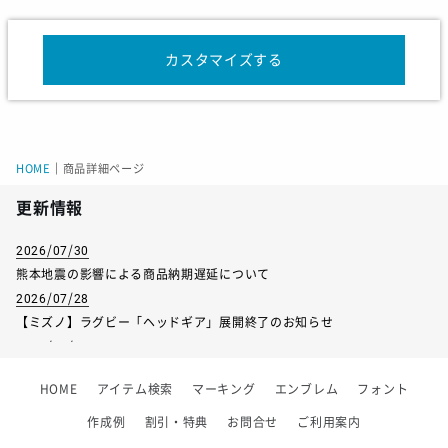
股下
20
21
22
23
24
カスタマイズする
サイズ
130
140
150
160
ウエスト
50
53
56
59
HOME
｜
商品詳細ページ
総丈
34.5
37
39.5
42
更新情報
股下
14
15.5
17
18.5
2026/07/30
熊本地震の影響による商品納期遅延について
2026/07/28
【ミズノ】ラグビー「ヘッドギア」展開終了のお知らせ
2026/07/01
【フィンタ】受注生産対応インナー展開終了
HOME
アイテム検索
マーキング
エンブレム
フォント
2026/06/09
【アシックス】一部商品「生地の在庫限り」廃盤のお知らせ
作成例
割引・特典
お問合せ
ご利用案内
2026/05/07