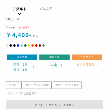
アダルト
ジュニア
S,M,L,LL,3L
￥5,500-
20%OFF
￥4,400-
注文枚数
継続予定
在庫タイプ
新規：6枚～
受注生産商品 >
追加：1枚～
長袖あり
カラーカスタム可能
昇華マーキング可能
XXLサイズ以上展開あり
サイズサンプルをレンタルする