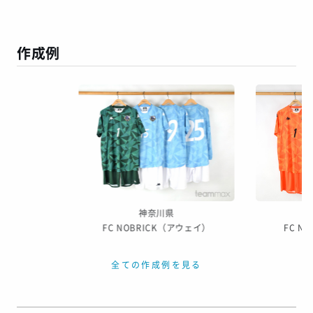
１～２日
お客様のタイ
49日
7日
１～２日
ミング
作成例
この予定日でお届け出来ない場合があります
年末年始、GW等の長期休暇を挟む場合
繫忙期等で在庫完売、生産遅延等が生じた場合
天候による運送遅延や、その他やむを得ない場合
※ご着用日がお決まりの場合は、見積り申請時にご連絡ください
神奈川県
FC NOBRICK（アウェイ）
FC N
全ての作成例を見る